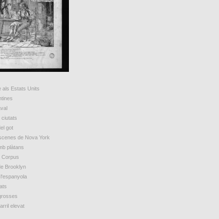
 als Estats Units
ntines
val
ciutats
el got
escenes de Nova York
mb plàtans
e Corpus
de Brooklyn
 l'espanyola
ats
grosses
arril elevat