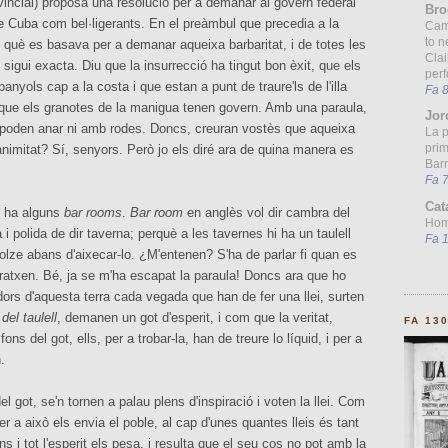
incial) proposà una resolució per a demanar al govern federal
Bro
e Cuba com bel·ligerants. En el preàmbul que precedia a la
Cam
to n
n què es basava per a demanar aqueixa barbaritat, i de totes les
Clai
sigui exacta. Diu que la insurrecció ha tingut bon èxit, que els
per
anyols cap a la costa i que estan a punt de traure'ls de l'illa
Fa 
que els granotes de la manigua tenen govern. Amb una paraula,
Jor
 poden anar ni amb rodes. Doncs, creuran vostès que aqueixa
La 
prim
nimitat? Sí, senyors. Però jo els diré ara de quina manera es
Barn
Fa 
Cat
hi ha alguns
bar rooms
.
Bar room
en anglès vol dir cambra del
Homo
 i polida de dir taverna; perquè a les tavernes hi ha un taulell
Fa 
colze abans d'aixecar-lo. ¿M'entenen? S'ha de parlar fi quan es
ratxen. Bé, ja se m'ha escapat la paraula! Doncs ara que ho
adors d'aquesta terra cada vegada que han de fer una llei, surten
del taulell
, demanen un got d'esperit, i com que la veritat,
FA 13
ons del got, ells, per a trobar-la, han de treure lo líquid, i per a
.
 got, se'n tornen a palau plens d'inspiració i voten la llei. Com
r a això els envia el poble, al cap d'unes quantes lleis és tant
ins i tot l'esperit els pesa, i resulta que el seu cos no pot amb la