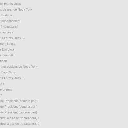
ls Estats Units
s de mar de Nova York
e mudada
t descobriment
hi ha malalts!
ua anglesa
ls Estats Units, 2
esa ianqui
e Lincolnia
de comèdia
udson
 impressions de Nova York
e Cap d'Any
ls Estats Units, 3
874
e gremis
 2
 de President (primera part)
 de President (segona part)
 de President (tercera part)
bre la classe treballadora, 1
bre la classe treballadora, 2