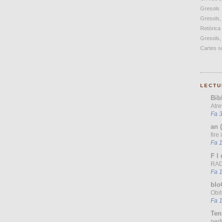
Gresols
Gresols,
Retòrica
Gresols,
Cartes so
LECTU
Bib
Atre
Fa 3
an 
fire
Fa 
F l 
RAD
Fa 
blo
Obit
Fa 
Ten
perf