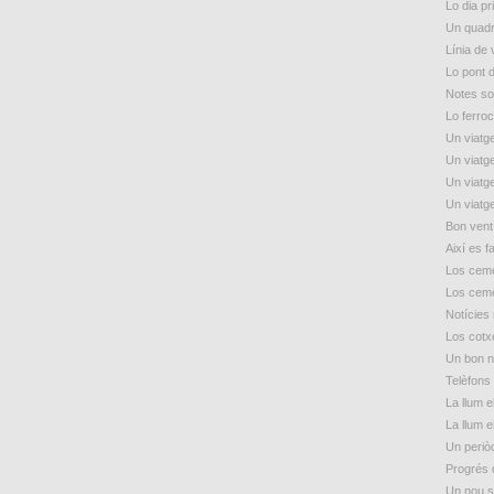
Lo dia p
Un quadr
Línia de
Lo pont 
Notes so
Lo ferroc
Un viatge
Un viatge
Un viatge
Un viatge
Bon vent
Així es f
Los ceme
Los ceme
Notícies
Los cotxe
Un bon n
Telèfons 
La llum e
La llum e
Un periòd
Progrés 
Un nou s