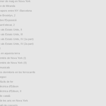
rimer de maig en Nova York
e de Miranda
 vapors entre NY i Barcelona
de Brooklyn, 2
bre l'Exposició
arril elevat, 2
 als Estats Units, II
 als Estats Units, III
 als Estats Units, IV (1a part)
 als Estats Units, IV (2a part)
!
a en aquesta terra
ntiris de Nova York (I)
ntiris de Nova York (II)
 musicals
s dormitoris en los ferrocarrils
egoci
fàcils de fer
lèctrica d'Edison
lèctrica d'Edison, II
ic català
de les arts en Nova York
aló de concerts