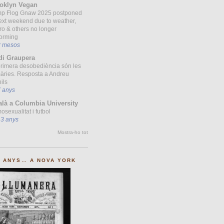
oklyn Vegan
p Flog Gnaw 2025 postponed
ext weekend due to weather,
ro & others no longer
forming
8 mesos
di Graupera
primera desobediència són les
àries. Resposta a Andreu
ils
7 anys
alà a Columbia University
sexualitat i futbol
13 anys
Mostra-ho tot
0 ANYS… A NOVA YORK