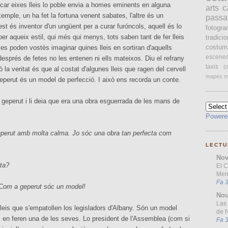
bricar eixes lleis lo poble envia a homes eminents en alguna
arts
c
mple, un ha fet la fortuna venent sabates, l'altre és un
passa
st és inventor d'un ungüent per a curar furóncols, aquell és lo
fotogr
 per aqueix estil, qui més qui menys, tots saben tant de fer lleis
tradici
costum
 es poden vostès imaginar quines lleis en sortiran d'aquells
escene
després de fetes no les entenen ni ells mateixos. Diu el refrany
taxis
c
ò la veritat és que al costat d'algunes lleis que ragen del cervell
mapes
m
geperut és un model de perfecció. I això ens recorda un conte.
geperut i li deia que era una obra esguerrada de les mans de
Powere
geperut amb molta calma. Jo sóc una obra tan perfecta com
LECTU
Nov
rta?
El 
Mem
Fa 
 Com a geperut sóc un model!
Nou
Las 
 lleis que s'empatollen los legisladors d'Albany. Són un model
de N
s en feren una de les seves. Lo president de l'Assemblea (com si
Fa 