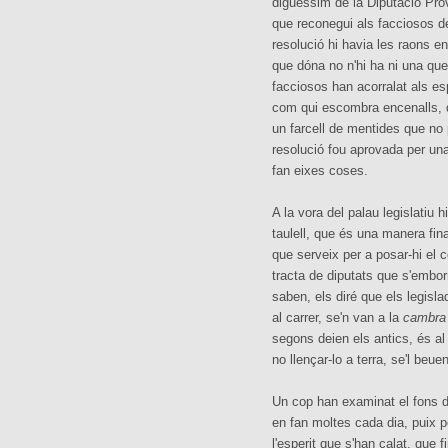
diguéssim de la Diputació Prov
que reconegui als facciosos d
resolució hi havia les raons e
que dóna no n'hi ha ni una que 
facciosos han acorralat als esp
com qui escombra encenalls, 
un farcell de mentides que no
resolució fou aprovada per una
fan eixes coses.
A la vora del palau legislatiu 
taulell, que és una manera fina
que serveix per a posar-hi el 
tracta de diputats que s'embor
saben, els diré que els legisl
al carrer, se'n van a la
cambra 
segons deien els antics, és al f
no llençar-lo a terra, se'l beuen
Un cop han examinat el fons del
en fan moltes cada dia, puix pe
l'esperit que s'han calat, que f