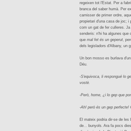
regeixen tot l'Estat. Per a fa
branca del saber humà. Per exe
carnisser de primer ordre, aque
propietari d'una casa de joc; i
com un gat de fer culleres. Ja
senderis: n'hi ha algunes que 
que
mal fet és un geperut
, per
dels legisladors d'Albany, un 
Un bon mosso es burlava d'un 
Déu.
-S'equivoca, li respongué lo 
vostè.
-Però, home, ¿i lo gep que po
-Ah! però és un gep perfecte!
El mateix podria dir-se de les
de... bunyols. Ara fa pocs die