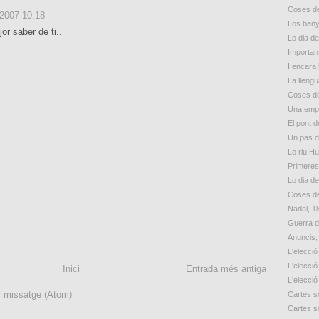
Coses de
 2007 10:18
Los bany
jor saber de ti..
Lo dia d
Importan
I encara 
La lleng
Coses de
Una empr
El pont d
Un pas 
Lo riu H
Primeres
Lo dia d
Coses de
Nadal, 1
Guerra d
Anuncis,
L'elecció
L'elecció
Inici
Entrada més antiga
L'elecció
l missatge (Atom)
Cartes so
Cartes so