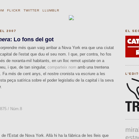
OM
FLICKR
TWITTER
LLUMBLR
EL 2007
EL SE
nera
: Lo fons del got
rprendre més quan vaig arribar a Nova York era que una ciutat
apital de l'estat que duu el seu nom. I que, per contra, ho fos
és de noranta-mil habitants, en un lloc remot
upstate
on a
neu, i que, de tan singular,
comparteix nom
amb una trentena
s. Fa més de cent anys, el nostre cronista va escriure a les
L'EDI
ta peça satírica sobre el poder legislatiu de la capital i la seva
r.
1875 / Núm.8
mira
 de l'Estat de Nova York. Allà hi ha la fàbrica de les lleis que
esta