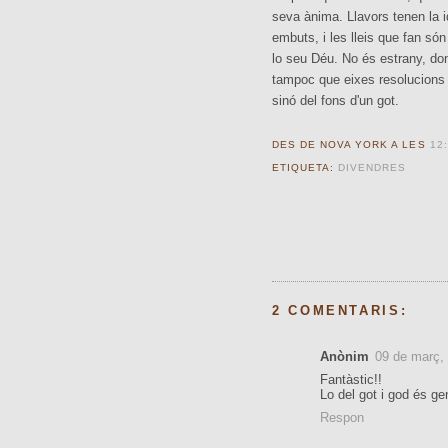
seva ànima. Llavors tenen la i
embuts, i les lleis que fan són l
lo seu Déu. No és estrany, don
tampoc que eixes resolucions t
sinó del fons d'un got.
DES DE NOVA YORK A LES
12:
ETIQUETA:
DIVENDRES
2 COMENTARIS:
Anònim
09 de març,
Fantàstic!!
Lo del got i god és ge
Respon