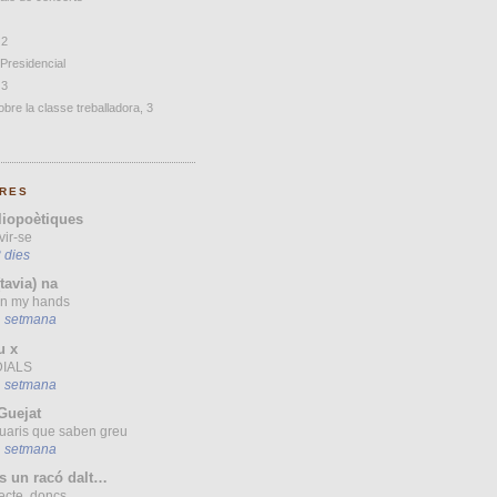
 2
 Presidencial
 3
bre la classe treballadora, 3
RES
liopoètiques
vir-se
 dies
(tavia) na
 in my hands
1 setmana
u x
IALS
1 setmana
Guejat
uaris que saben greu
1 setmana
s un racó dalt…
ecte, doncs