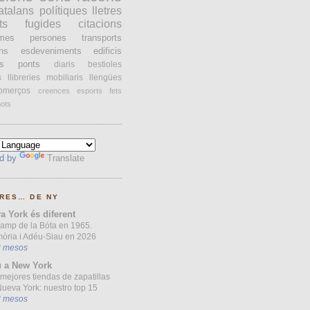
atalans
polítiques
lletres
ts
fugides
citacions
ames
persones
transports
ons
esdeveniments
edificis
s
ponts
diaris
bestioles
s
llibreries
mobiliaris
llengües
omerços
creences
esports
fets
ots
d by
Translate
RES… DE NY
a York és diferent
Camp de la Bóta en 1965.
òria i Adéu-Siau en 2026
3 mesos
 a New York
mejores tiendas de zapatillas
ueva York: nuestro top 15
3 mesos