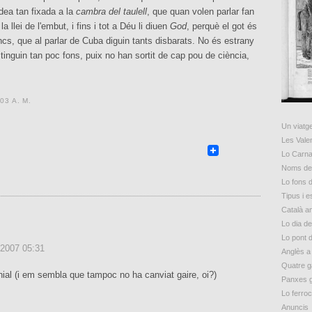
dea tan fixada a la
cambra del taulell
, que quan volen parlar fan
a llei de l'embut, i fins i tot a Déu li diuen
God
, perquè el got és
cs, que al parlar de Cuba diguin tants disbarats. No és estrany
inguin tan poc fons, puix no han sortit de cap pou de ciència,
03 A. M.
Un viatge
Les Vale
Lo Carna
Noms de 
Lo fons d
Tipus i 
Català a
Lo dia d
Lo pont 
 2007 05:31
Anglès a
Quatre g
nial (i em sembla que tampoc no ha canviat gaire, oi?)
Panxes 
Lo ferroc
Anuncis