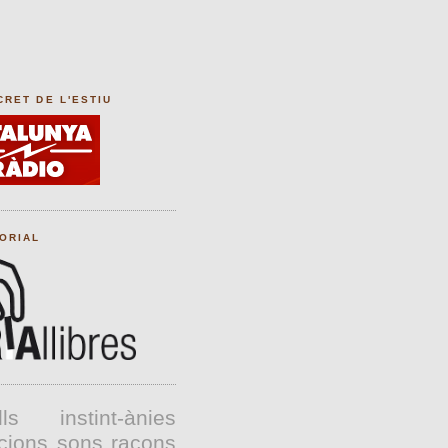
CRET DE L'ESTIU
TORIAL
lls
instint-ànies
cions
sons
racons