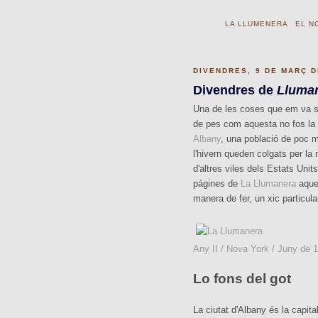
LA LLUMENERA
EL N
DIVENDRES, 9 DE MARÇ D
Divendres de
Lluma
Una de les coses que em va so
de pes com aquesta no fos la c
Albany
, una població de poc m
l'hivern queden colgats per la 
d'altres viles dels Estats Unit
pàgines de
La Llumanera
aques
manera de fer, un xic particula
Any II / Nova York / Juny de 
Lo fons del got
La ciutat d'Albany és la capital