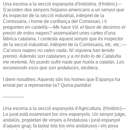
Una escena a la secció espanyola d'Indústria. (Històric)—
S'acosten dos senyors hispano-americans a un senyor que
és inspector de la secció industrial, intèrpret de la
Comissaria, i home de confiança del Comissari, i li
pregunten en castellà:
—Me hace Vd. el favor de decirnos el
precio de estos naipes?
assenyalant unes cartes d'una
fàbrica catalana. I contesta aquest senyor que és inspector
de la secció industrial, intèrpret de la Comissaria, etc. etc.:
—
Ca! esos naipes no valen nada. Ni siquiera han tenido
premio. Además son catalanes y a mí todo lo de Cataluña
me revienta. No puedo sufrir nada que huela a catalán. Les
recomiendo esos que son andaluces
, etcètera.
I diem nosaltres: Aquests són los homes que Espanya ha
enviat per a representar-la? Quina paròdia!
––––––––
Una escena a la secció espanyola d'Agricultura. (Històric)—
Lo jurat està examinant los vins espanyols. Un senyor jutge,
andalús, propietari de vinyes a Andalusia i jurat espanyol
d'aqueix grup, fa tastar tots los vins andalusos i els posa