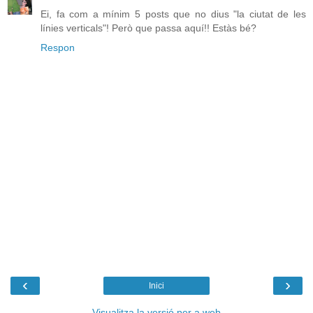
Ei, fa com a mínim 5 posts que no dius "la ciutat de les
línies verticals"! Però que passa aquí!! Estàs bé?
Respon
‹
›
Inici
Visualitza la versió per a web