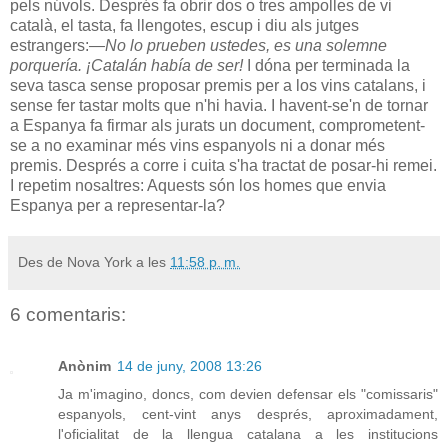
pels núvols. Després fa obrir dos o tres ampolles de vi
català, el tasta, fa llengotes, escup i diu als jutges
estrangers:
—No lo prueben ustedes, es una solemne
porquería. ¡Catalán había de ser!
I dóna per terminada la
seva tasca sense proposar premis per a los vins catalans, i
sense fer tastar molts que n'hi havia. I havent-se'n de tornar
a Espanya fa firmar als jurats un document, comprometent-
se a no examinar més vins espanyols ni a donar més
premis. Després a corre i cuita s'ha tractat de posar-hi remei.
I repetim nosaltres: Aquests són los homes que envia
Espanya per a representar-la?
Des de Nova York a les
11:58 p. m.
6 comentaris:
Anònim
14 de juny, 2008 13:26
Ja m'imagino, doncs, com devien defensar els "comissaris"
espanyols, cent-vint anys després, aproximadament,
l'oficialitat de la llengua catalana a les institucions