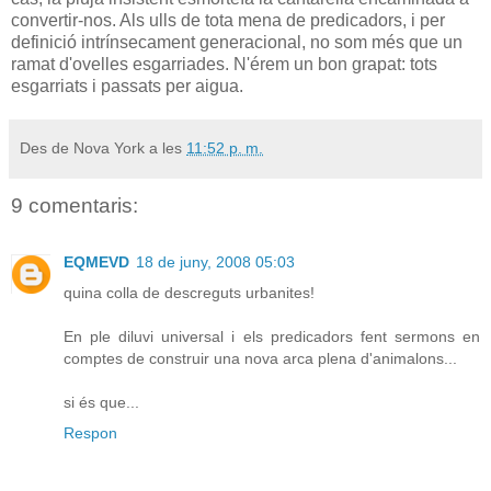
convertir-nos. Als ulls de tota mena de predicadors, i per
definició intrínsecament generacional, no som més que un
ramat d'ovelles esgarriades. N'érem un bon grapat: tots
esgarriats i passats per aigua.
Des de Nova York a les
11:52 p. m.
9 comentaris:
EQMEVD
18 de juny, 2008 05:03
quina colla de descreguts urbanites!
En ple diluvi universal i els predicadors fent sermons en
comptes de construir una nova arca plena d'animalons...
si és que...
Respon