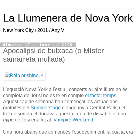
La Llumenera de Nova York
New York City / 2011 / Any VI
dimarts, 17 de juny del 2008
Apocalipsi de butxaca (o Míster
samarreta mullada)
L'equació Nova York a l'estiu i concerts a l'aire lliure no és
completa del tot si no es té en compte
el factor temps
.
Aquest cap de setmana han començat les actuacions
gratuïtes del
Summerstage
d'enguany a Central Park; i el
tret de sortida el donava aquesta tarda de dissabte el nou
hype
de l'escena local,
Vampire Weekend
.
Una hora abans que comencés l'esdeveniment, la cua ja era