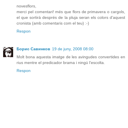
novesflors,
merci pel comentari! més que flors de primavera o cargols,
el que sortirà després de la pluja seran els colors d'aquest
cronista (amb comentaris com el teu) :-)
Respon
Борис Савинков
19 de juny, 2008 08:00
Molt bona aquesta imatge de les avingudes convertides en
rius mentre el predicador brama i ningú l'escolta.
Respon