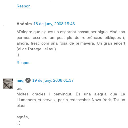
Respon
Anònim
18 de juny, 2008 15:46
M'alegre que sigues un esgarriat passat per aigua. Això t'ha
permés escriure un post ple de referències bíbliques i,
alhora, fresc com una rosa de primavera. Un gran encert
(el de l'oratge i el teu).
;)
Respon
miq
19 de juny, 2008 01:37
uri,
Moltes gràcies i benvingut. És una alegria que La
Llumenera et serveixi per a redescobrir Nova York. Tot un
plaer.
agnès,
;-)