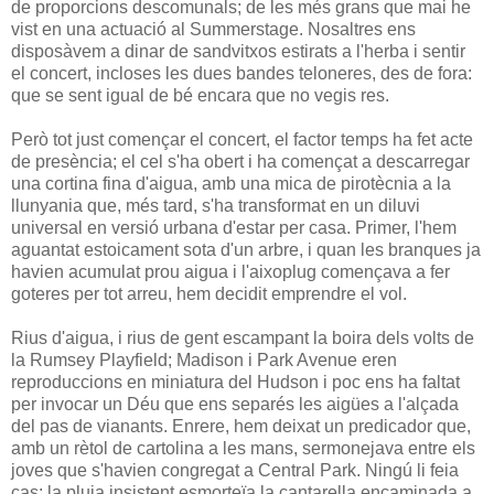
de proporcions descomunals; de les més grans que mai he
vist en una actuació al Summerstage. Nosaltres ens
disposàvem a dinar de sandvitxos estirats a l'herba i sentir
el concert, incloses les dues bandes teloneres, des de fora:
que se sent igual de bé encara que no vegis res.
Però tot just començar el concert, el factor temps ha fet acte
de presència; el cel s'ha obert i ha començat a descarregar
una cortina fina d'aigua, amb una mica de pirotècnia a la
llunyania que, més tard, s'ha transformat en un diluvi
universal en versió urbana d'estar per casa. Primer, l'hem
aguantat estoicament sota d'un arbre, i quan les branques ja
havien acumulat prou aigua i l'aixoplug començava a fer
goteres per tot arreu, hem decidit emprendre el vol.
Rius d'aigua, i rius de gent escampant la boira dels volts de
la Rumsey Playfield; Madison i Park Avenue eren
reproduccions en miniatura del Hudson i poc ens ha faltat
per invocar un Déu que ens separés les aigües a l'alçada
del pas de vianants. Enrere, hem deixat un predicador que,
amb un rètol de cartolina a les mans, sermonejava entre els
joves que s'havien congregat a Central Park. Ningú li feia
cas; la pluja insistent esmorteïa la cantarella encaminada a