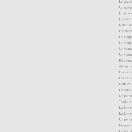
Lo dia p
Un quadr
Línia de
Lo pont 
Notes so
Lo ferroc
Un viatge
Un viatge
Un viatge
Un viatge
Bon vent
Així es f
Los ceme
Los ceme
Notícies
Los cotxe
Un bon n
Telèfons 
La llum e
La llum e
Un periòd
Progrés 
Un nou s