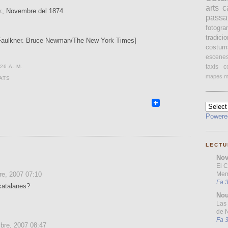
arts
c
k
, Novembre del 1874.
passa
fotogr
tradici
Faulkner. Bruce Newman/The New York Times]
costum
escene
taxis
c
26 A. M.
mapes
m
ATS
Powere
LECTU
Nov
El 
Mem
e, 2007 07:10
Fa 
catalanes?
Nou
Las 
de N
Fa 
bre, 2007 08:47