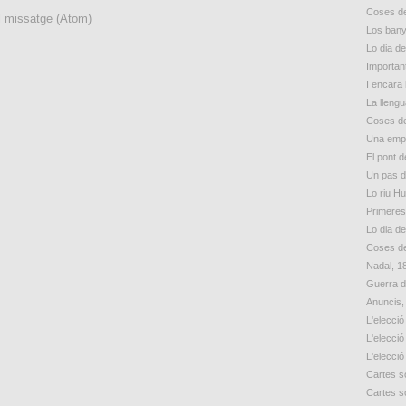
Coses de
l missatge (Atom)
Los bany
Lo dia d
Importan
I encara 
La lleng
Coses de
Una empr
El pont d
Un pas 
Lo riu H
Primeres
Lo dia d
Coses de
Nadal, 1
Guerra d
Anuncis,
L'elecció
L'elecció
L'elecció
Cartes so
Cartes so