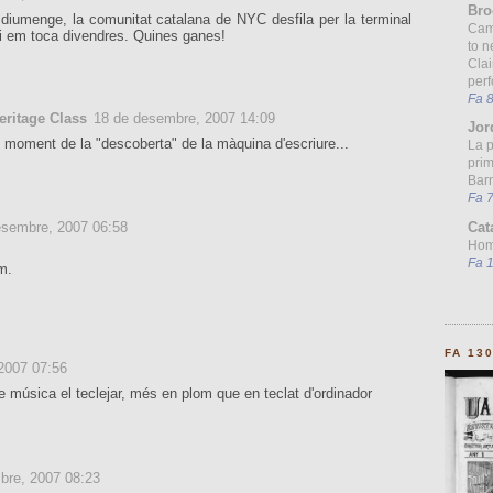
Bro
i diumenge, la comunitat catalana de NYC desfila per la terminal
Cam
i em toca divendres. Quines ganes!
to n
Clai
per
Fa 
eritage Class
18 de desembre, 2007 14:09
Jor
le moment de la "descoberta" de la màquina d'escriure...
La 
prim
Barn
Fa 
esembre, 2007 06:58
Cat
Homo
Fa 
m.
FA 13
2007 07:56
 música el teclejar, més en plom que en teclat d'ordinador
bre, 2007 08:23