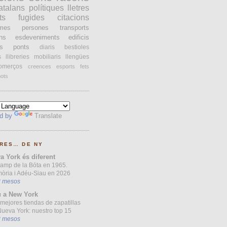
atalans
polítiques
lletres
ts
fugides
citacions
ames
persones
transports
ons
esdeveniments
edificis
s
ponts
diaris
bestioles
s
llibreries
mobiliaris
llengües
omerços
creences
esports
fets
ots
d by
Translate
RES… DE NY
a York és diferent
Camp de la Bóta en 1965.
òria i Adéu-Siau en 2026
3 mesos
 a New York
mejores tiendas de zapatillas
ueva York: nuestro top 15
3 mesos