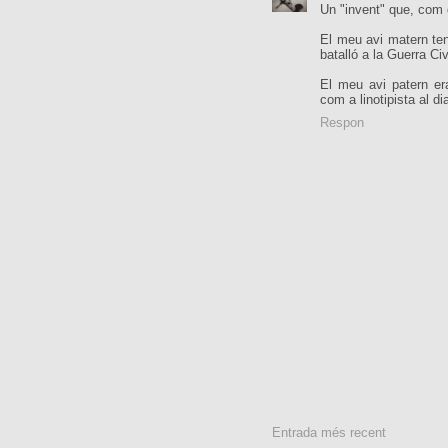
Un "invent" que, com q
El meu avi matern ten
batalló a la Guerra Civ
El meu avi patern era
com a linotipista al d
Respon
Entrada més recent