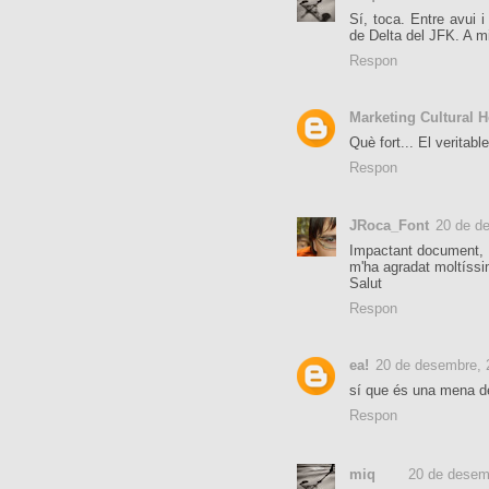
Sí, toca. Entre avui 
de Delta del JFK. A m
Respon
Marketing Cultural H
Què fort... El veritab
Respon
JRoca_Font
20 de d
Impactant document,
m'ha agradat moltíssi
Salut
Respon
ea!
20 de desembre, 
sí que és una mena de
Respon
miq
20 de desem