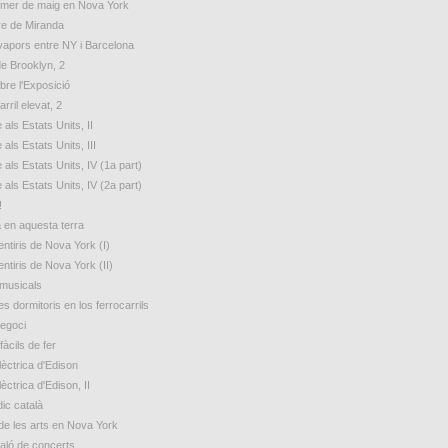
rimer de maig en Nova York
e de Miranda
 vapors entre NY i Barcelona
de Brooklyn, 2
bre l'Exposició
arril elevat, 2
 als Estats Units, II
 als Estats Units, III
 als Estats Units, IV (1a part)
 als Estats Units, IV (2a part)
!
a en aquesta terra
ntiris de Nova York (I)
ntiris de Nova York (II)
 musicals
s dormitoris en los ferrocarrils
egoci
fàcils de fer
lèctrica d'Edison
lèctrica d'Edison, II
ic català
de les arts en Nova York
aló de concerts