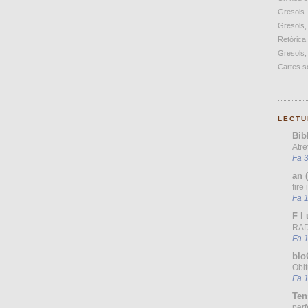
Gresols
Gresols,
Retòrica
Gresols,
Cartes so
LECTU
Bib
Atre
Fa 3
an 
fire
Fa 
F l 
RAD
Fa 
blo
Obit
Fa 
Ten
perf