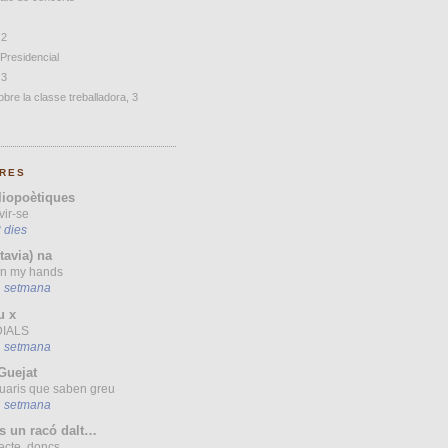
 2
 Presidencial
 3
bre la classe treballadora, 3
RES
liopoètiques
vir-se
 dies
(tavia) na
 in my hands
1 setmana
u x
IALS
1 setmana
Guejat
uaris que saben greu
1 setmana
s un racó dalt…
ecte, doncs