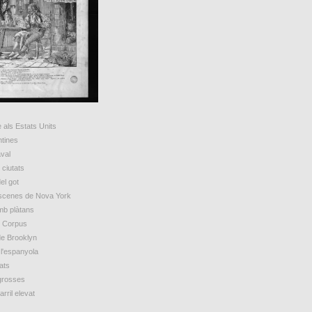
 als Estats Units
ntines
val
ciutats
el got
escenes de Nova York
mb plàtans
e Corpus
de Brooklyn
 l'espanyola
ats
grosses
arril elevat