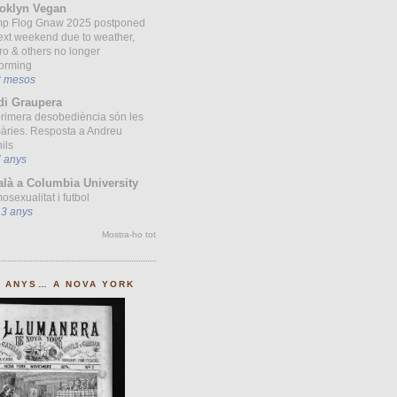
oklyn Vegan
p Flog Gnaw 2025 postponed
ext weekend due to weather,
ro & others no longer
forming
8 mesos
di Graupera
primera desobediència són les
àries. Resposta a Andreu
ils
7 anys
alà a Columbia University
sexualitat i futbol
13 anys
Mostra-ho tot
0 ANYS… A NOVA YORK