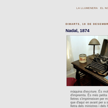
LA LLUMENERA
EL N
DIMARTS, 18 DE DESEMBR
Nadal, 1874
màquina d'escriure. És mol
d'impremta. És més petita 
lletres s'imprimeixen per 
que d'aquí en avant per a s
lletra dels ministres i de