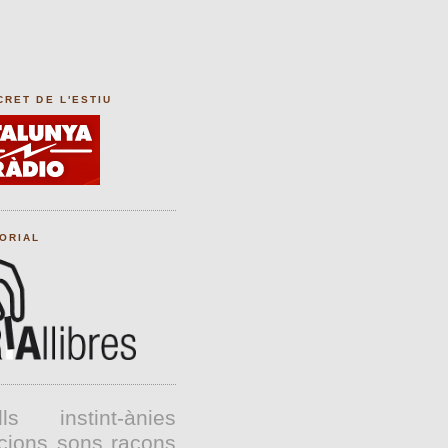
CRET DE L'ESTIU
TORIAL
lls
instint-ànies
cions
sons
racons