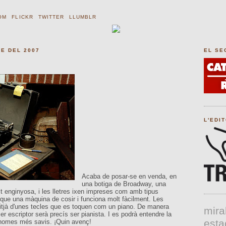
OM
FLICKR
TWITTER
LLUMBLR
E DEL 2007
EL SE
L'EDI
Acaba de posar-se en venda, en
una botiga de Broadway, una
t enginyosa, i les lletres ixen impreses com amb tipus
que una màquina de cosir i funciona molt fàcilment. Les
mitjà d'unes tecles que es toquen com un piano. De manera
mira
er escriptor serà precís ser pianista. I es podrà entendre la
esta
ls homes més savis. ¡Quin avenç!