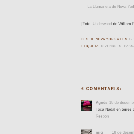
La Llumanera de Nova Yor
[Foto:
Underwood
de William 
DES DE NOVA YORK A LES
12:
ETIQUETA:
DIVENDRES
,
PASS
6 COMENTARIS:
Agnès
18 de desembr
Toca Nadal en terres 
Respon
miq
18 de desem