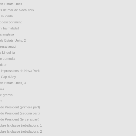
ls Estats Units
s de mar de Nova York
e mudada
t descobriment
hi ha malalts!
ua anglesa
ls Estats Units, 2
esa ianqui
e Lincolnia
de comèdia
udson
 impressions de Nova York
e Cap d'Any
ls Estats Units, 3
874
e gremis
 2
 de President (primera part)
 de President (segona part)
 de President (tercera part)
bre la classe treballadora, 1
bre la classe treballadora, 2