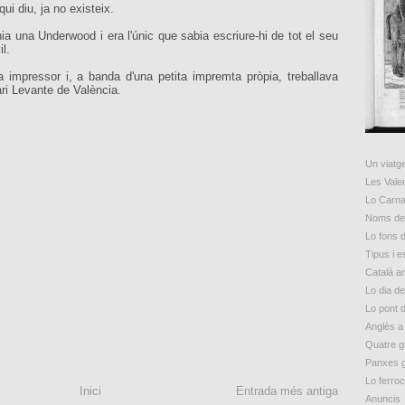
ui diu, ja no existeix.
ia una Underwood i era l'únic que sabia escriure-hi de tot el seu
il.
 impressor i, a banda d'una petita impremta pròpia, treballava
iari Levante de València.
Un viatge
Les Vale
Lo Carna
Noms de 
Lo fons d
Tipus i 
Català a
Lo dia d
Lo pont 
Anglès a
Quatre g
Panxes 
Lo ferroc
Inici
Entrada més antiga
Anuncis