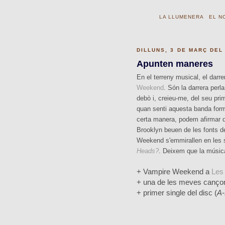
LA LLUMENERA
EL N
DILLUNS, 3 DE MARÇ DEL
Apunten maneres
En el terreny musical, el darr
Weekend
. Són la darrera perl
debò i, creieu-me, del seu pri
quan senti aquesta banda form
certa manera, podem afirmar q
Brooklyn beuen de les fonts de
Weekend s'emmirallen en les so
Heads?
. Deixem que la música 
+ Vampire Weekend a
Les
+ una de les meves canço
+ primer single del disc (
A