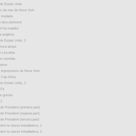
ls Estats Units
s de mar de Nova York
e mudada
t descobriment
hi ha malalts!
ua anglesa
ls Estats Units, 2
esa ianqui
e Lincolnia
de comèdia
udson
 impressions de Nova York
e Cap d'Any
ls Estats Units, 3
874
e gremis
 2
 de President (primera part)
 de President (segona part)
 de President (tercera part)
bre la classe treballadora, 1
bre la classe treballadora, 2