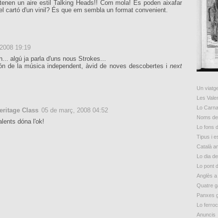
tenen un aire estil Talking Heads!! Com mola! Es poden aixafar
 el cartó d'un vinil? És que em sembla un format convenient.
 2008 19:19
... algú ja parla d'uns nous Strokes...
món de la música independent, àvid de noves descobertes i
next
Un viatge
Les Vale
Lo Carna
eritage Class
05 de març, 2008 04:52
Noms de 
lents dóna l'ok!
Lo fons d
Tipus i 
Català a
Lo dia d
Lo pont 
Anglès a
Quatre g
Panxes 
Lo ferroc
Anuncis