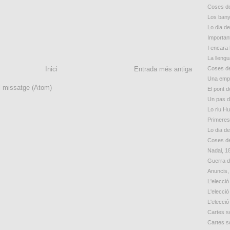
Coses de
Los bany
Lo dia d
Importan
I encara 
La lleng
Inici
Entrada més antiga
Coses de
Una empr
l missatge (Atom)
El pont d
Un pas 
Lo riu H
Primeres
Lo dia d
Coses de
Nadal, 1
Guerra d
Anuncis,
L'elecció
L'elecció
L'elecció
Cartes so
Cartes so