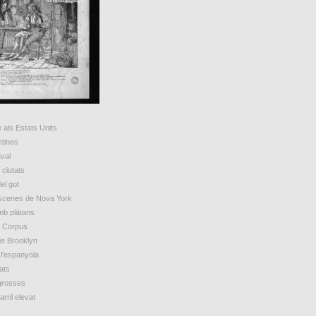
 als Estats Units
ntines
val
ciutats
el got
escenes de Nova York
mb plàtans
e Corpus
de Brooklyn
 l'espanyola
ats
grosses
arril elevat