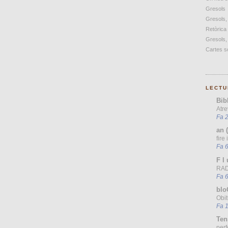
Gresols
Gresols,
Retòrica
Gresols,
Cartes so
LECTU
Bib
Atre
Fa 2
an 
fire
Fa 6
F l 
RAD
Fa 6
blo
Obit
Fa 
Ten
perf