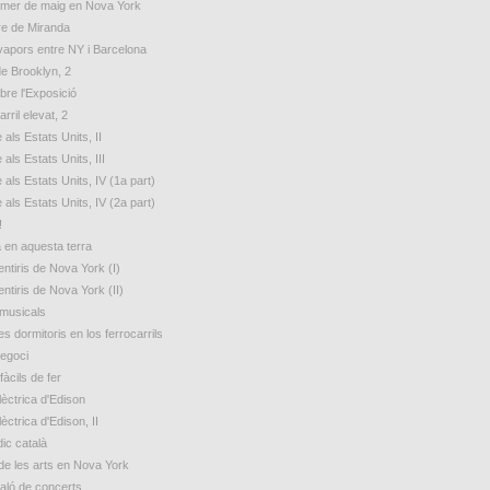
rimer de maig en Nova York
e de Miranda
 vapors entre NY i Barcelona
de Brooklyn, 2
bre l'Exposició
arril elevat, 2
 als Estats Units, II
 als Estats Units, III
 als Estats Units, IV (1a part)
 als Estats Units, IV (2a part)
!
a en aquesta terra
ntiris de Nova York (I)
ntiris de Nova York (II)
 musicals
s dormitoris en los ferrocarrils
egoci
fàcils de fer
lèctrica d'Edison
lèctrica d'Edison, II
ic català
de les arts en Nova York
aló de concerts