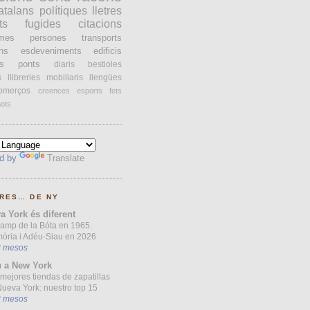
atalans
polítiques
lletres
ts
fugides
citacions
ames
persones
transports
ons
esdeveniments
edificis
s
ponts
diaris
bestioles
s
llibreries
mobiliaris
llengües
omerços
creences
esports
fets
ots
d by
Translate
RES… DE NY
a York és diferent
Camp de la Bóta en 1965.
òria i Adéu-Siau en 2026
3 mesos
 a New York
mejores tiendas de zapatillas
ueva York: nuestro top 15
3 mesos