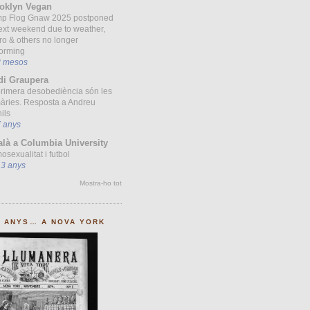
oklyn Vegan
p Flog Gnaw 2025 postponed
ext weekend due to weather,
ro & others no longer
forming
8 mesos
di Graupera
primera desobediència són les
àries. Resposta a Andreu
ils
7 anys
alà a Columbia University
sexualitat i futbol
13 anys
Mostra-ho tot
0 ANYS… A NOVA YORK