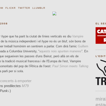
OM
FLICKR
TWITTER
LLUMBLR
 2008
EL SE
er
hype
que ha parit la ciutat de línies verticals es diu
Vampire
a de la música independent i el
hype
no és un bluf; són bons de
mer treball homònim en sentirem a parlar. Com dirà l'amic
Guillem
ada a Columbia University, “
aquests nois apunten maneres
”. En
ue segueixen les passes d'uns Beirut, però allà on els de
L'EDI
 la tradició musical francesa i de l'Europa de l'est, Vampire
noritats del pop de l'Àfrica de l'oest:
Paul Simon meets Talking
parli per si sola.
 concerts à emporter
ns predilectes
M79
-Punk
↓)
mira
esta