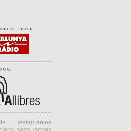
CRET DE L'ESTIU
TORIAL
lls
instint-ànies
cions
sons
racons