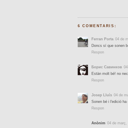
6 COMENTARIS:
Ferran Porta
04 de m
Doncs sí que sonen b
Respon
Борис Савинков
04
Estàn molt bé! no nec
Respon
Josep Lluís
04 de ma
Sonen bé i l'edició ha
Respon
Anònim
04 de març,