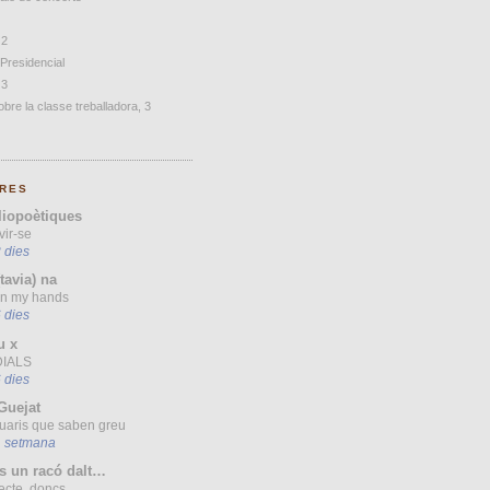
 2
 Presidencial
 3
bre la classe treballadora, 3
RES
liopoètiques
vir-se
 dies
(tavia) na
 in my hands
 dies
u x
IALS
 dies
Guejat
uaris que saben greu
1 setmana
s un racó dalt…
ecte, doncs