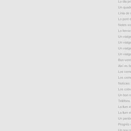
Lo dia p
Un quadr
Línia de
Lo pont 
Notes so
Lo ferroc
Un viatge
Un viatge
Un viatge
Un viatge
Bon vent
Així es f
Los ceme
Los ceme
Notícies
Los cotxe
Un bon n
Telèfons 
La llum e
La llum e
Un periòd
Progrés 
Un nou s