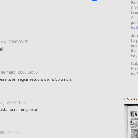
Bro
Cam
to n
Clai
per
Fa 
Jor
La 
arç, 2008 08:28
prim
é!
Barn
Fa 
Cat
Homo
 de març, 2008 09:56
Fa 
essitaràn seguir estudiant a la Columbia.
FA 13
rç, 2008 16:54
 estat bona, enganxen.
 2008 17:39