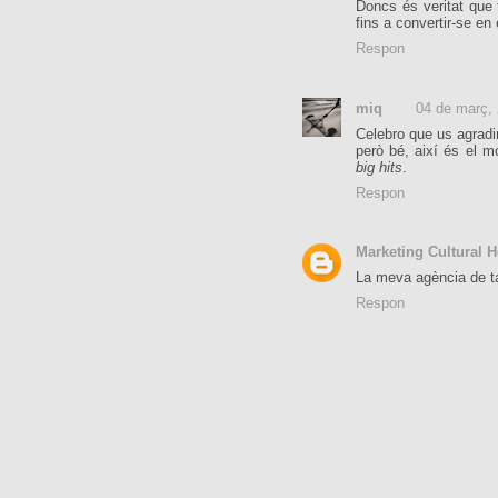
Doncs és veritat que 
fins a convertir-se en
Respon
miq
04 de març,
Celebro que us agradin
però bé, així és el 
big hits
.
Respon
Marketing Cultural H
La meva agència de ta
Respon