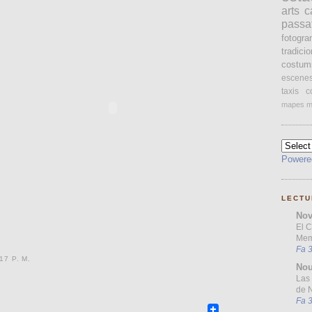
arts
c
passa
fotogr
tradici
costum
escene
taxis
c
mapes
m
Powere
LECTU
Nov
El 
Mem
Fa 
17 P. M.
Nou
Las 
de N
Fa 