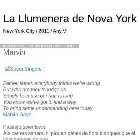
La Llumenera de Nova York
New York City / 2011 / Any VI
dissabte, 28 d’abril del 2007
Marvin
Father, father, everybody thinks we're wrong
But who are they to judge us
Simply because our hair is long
You know we've got to find a way
To bring some understanding here today
Marvin Gaye
Passejo
downtown
.
Als carrers senars, hi plouen pètals de flors blanques que el
vent empeny enlaire.