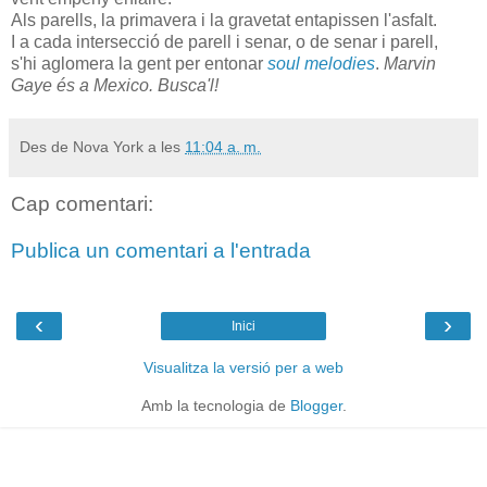
Als parells, la primavera i la gravetat entapissen l'asfalt.
I a cada intersecció de parell i senar, o de senar i parell,
s'hi aglomera la gent per entonar
soul melodies
.
Marvin
Gaye és a Mexico. Busca'l!
Des de Nova York a les
11:04 a. m.
Cap comentari:
Publica un comentari a l'entrada
‹
›
Inici
Visualitza la versió per a web
Amb la tecnologia de
Blogger
.