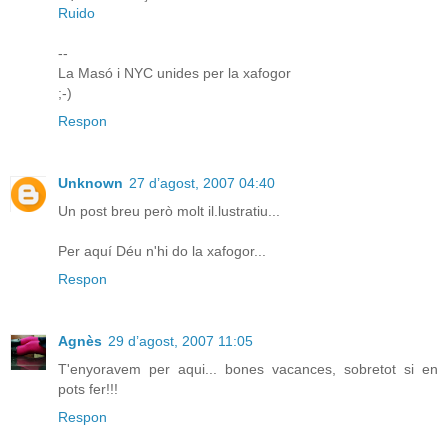
Ruido
--
La Masó i NYC unides per la xafogor
;-)
Respon
Unknown
27 d’agost, 2007 04:40
Un post breu però molt il.lustratiu...
Per aquí Déu n'hi do la xafogor...
Respon
Agnès
29 d’agost, 2007 11:05
T'enyoravem per aqui... bones vacances, sobretot si en
pots fer!!!
Respon