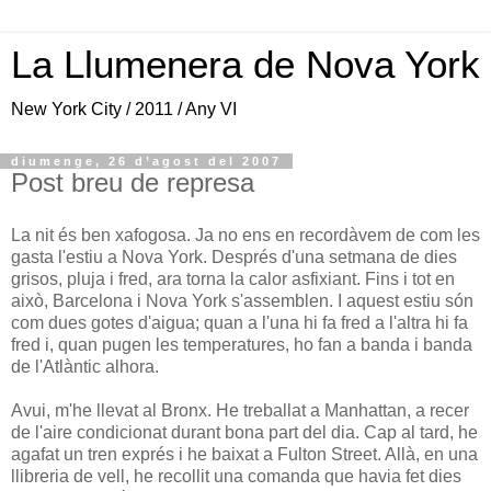
La Llumenera de Nova York
New York City / 2011 / Any VI
diumenge, 26 d’agost del 2007
Post breu de represa
La nit és ben xafogosa. Ja no ens en recordàvem de com les
gasta l'estiu a Nova York. Després d'una setmana de dies
grisos, pluja i fred, ara torna la calor asfixiant. Fins i tot en
això, Barcelona i Nova York s'assemblen. I aquest estiu són
com dues gotes d'aigua; quan a l'una hi fa fred a l'altra hi fa
fred i, quan pugen les temperatures, ho fan a banda i banda
de l'Atlàntic alhora.
Avui, m'he llevat al Bronx. He treballat a Manhattan, a recer
de l'aire condicionat durant bona part del dia. Cap al tard, he
agafat un tren exprés i he baixat a Fulton Street. Allà, en una
llibreria de vell, he recollit una comanda que havia fet dies