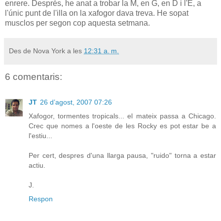
enrere. Després, he anat a trobar la M, en G, en D i l'E, a
l'únic punt de l'illa on la xafogor dava treva. He sopat
musclos per segon cop aquesta setmana.
Des de Nova York a les
12:31 a. m.
6 comentaris:
JT
26 d’agost, 2007 07:26
Xafogor, tormentes tropicals... el mateix passa a Chicago.
Crec que nomes a l'oeste de les Rocky es pot estar be a
l'estiu...
Per cert, despres d'una llarga pausa, "ruido" torna a estar
actiu.
J.
Respon