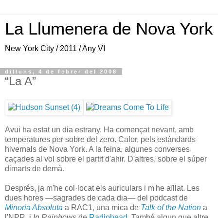
La Llumenera de Nova York
New York City / 2011 / Any VI
dilluns, 4 de febrer del 2008
“La A”
Avui ha estat un dia estrany. Ha començat nevant, amb
temperatures per sobre del zero. Calor, pels estàndards
hivernals de Nova York. A la feina, algunes converses
caçades al vol sobre el partit d'ahir. D'altres, sobre el súper
dimarts de demà.
Després, ja m'he col·locat els auriculars i m'he aïllat. Les
dues hores —sagrades de cada dia— del podcast de
Minoria Absoluta
a RAC1, una mica de
Talk of the Nation
a
l'NPR, i
In Rainbows
de
Radiohead
. També algun que altre