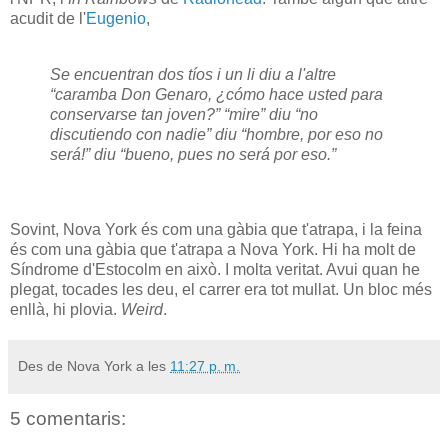
acudit de l'
Eugenio
,
Se encuentran dos tíos i un li diu a l'altre
“caramba Don Genaro, ¿cómo hace usted para
conservarse tan joven?” “mire” diu “no
discutiendo con nadie” diu “hombre, por eso no
será!” diu “bueno, pues no será por eso.”
Sovint, Nova York és com una gàbia que t'atrapa, i la feina
és com una gàbia que t'atrapa a Nova York. Hi ha molt de
Síndrome d'Estocolm en això. I molta veritat. Avui quan he
plegat, tocades les deu, el carrer era tot mullat. Un bloc més
enllà, hi plovia.
Weird
.
Des de Nova York a les
11:27 p. m.
5 comentaris: