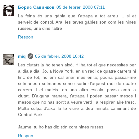
Борис Савинков
05 de febrer, 2008 07:11
La feina és una gàbia que t'atrapa a tot arreu ... si et
serveix de consol. Ara, les teves gàbies son com les nines
russes, una dins l'altre
Respon
miq
05 de febrer, 2008 10:42
Les ciutats ja ho tenen això. Hi ha tot el que necessites per
al dia a dia. Jo, a Nova York, en un radi de quatre carrers hi
tinc de tot; no em cal anar més enllà; podria passar-me
setmanes i setmanes sense sortir d'aquest radi de quatre
carrers. I el mateix, en una altra escala, passa amb la
ciutat. D'alguna manera, t'atrapa i poden passar mesos i
mesos que no has sortit a veure verd i a respirar aire fresc.
Molta culpa d'això la té viure a deu minuts caminant de
Central Park.
Jaume, tu ho has dit: són com nines russes.
Respon