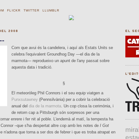
OM
FLICKR
TWITTER
LLUMBLR
DEL 2008
EL SE
..
Com que avui és la candelera, i aquí als Estats Units se
celebra l'equivalent Groundhog Day —el dia de la
marmota— reprodueixo un apunt de l'any passat sobre
aquesta data i tradició.
L'EDI
§
El meteoròleg Phil Connors i el seu equip viatgen a
Punxsutawney
(Pennsilvània) per a cobrir la celebració
anual del
dia de la marmota
. Un cop closa la cerimònia, i
de retorn cap a Pittsburgh són sorpresos per una
ornar enrere i fer nit al poble. L'endemà al matí, la tempesta ha
rò Connor –que s'ha despertat altre cop amb les notes de
I Got
mira
se n'adona que torna a ser dos de febrer i que es troba atrapat en
esta