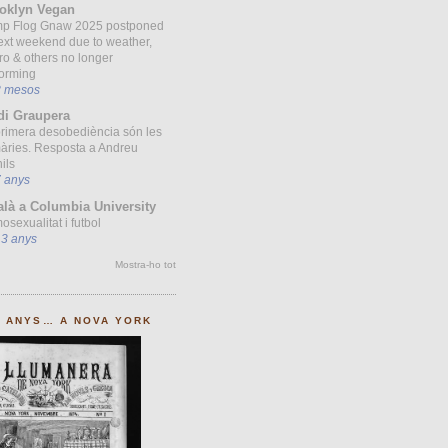
oklyn Vegan
p Flog Gnaw 2025 postponed
ext weekend due to weather,
ro & others no longer
forming
8 mesos
di Graupera
primera desobediència són les
àries. Resposta a Andreu
ils
7 anys
alà a Columbia University
sexualitat i futbol
13 anys
Mostra-ho tot
0 ANYS… A NOVA YORK