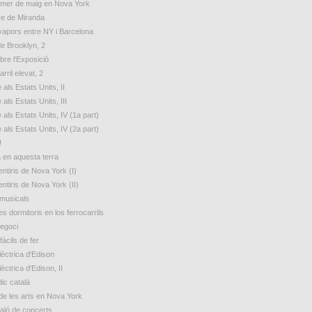
rimer de maig en Nova York
e de Miranda
 vapors entre NY i Barcelona
de Brooklyn, 2
bre l'Exposició
arril elevat, 2
 als Estats Units, II
 als Estats Units, III
 als Estats Units, IV (1a part)
 als Estats Units, IV (2a part)
!
a en aquesta terra
ntiris de Nova York (I)
ntiris de Nova York (II)
 musicals
s dormitoris en los ferrocarrils
egoci
fàcils de fer
lèctrica d'Edison
lèctrica d'Edison, II
ic català
de les arts en Nova York
aló de concerts