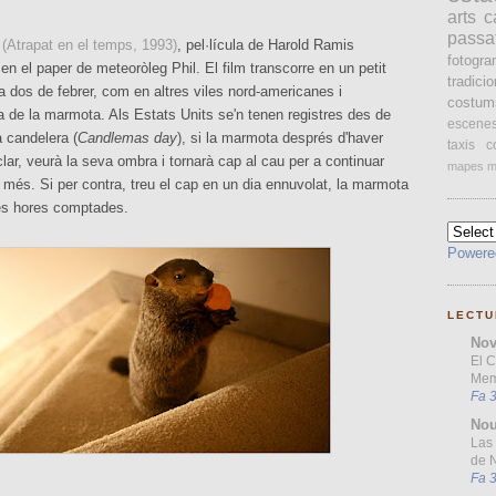
arts
c
passa
(Atrapat en el temps, 1993)
, pel·lícula de Harold Ramis
fotogr
en el paper de meteoròleg Phil. El film transcorre en un petit
tradici
 dos de febrer, com en altres viles nord-americanes i
costum
a de la marmota. Als Estats Units se'n tenen registres des de
escene
a candelera (
Candlemas day
), si la marmota després d'haver
taxis
c
clar, veurà la seva ombra i tornarà cap al cau per a continuar
mapes
m
més. Si per contra, treu el cap en un dia ennuvolat, la marmota
 les hores comptades.
Powere
LECTU
Nov
El 
Mem
Fa 
Nou
Las 
de N
Fa 