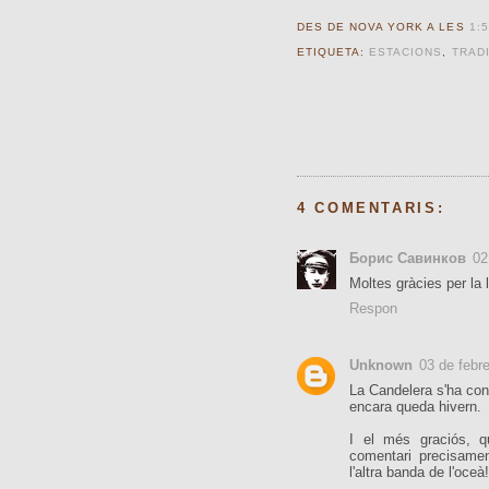
DES DE NOVA YORK A LES
1:5
ETIQUETA:
ESTACIONS
,
TRAD
4 COMENTARIS:
Борис Савинков
02
Moltes gràcies per la 
Respon
Unknown
03 de febr
La Candelera s'ha conv
encara queda hivern.
I el més graciós, q
comentari precisame
l'altra banda de l'oceà!