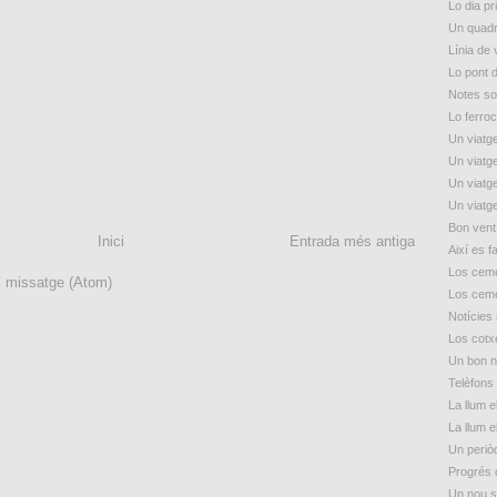
Lo dia p
Un quadr
Línia de
Lo pont 
Notes so
Lo ferroc
Un viatge
Un viatge
Un viatge
Un viatge
Bon vent
Inici
Entrada més antiga
Així es f
Los ceme
l missatge (Atom)
Los ceme
Notícies
Los cotxe
Un bon n
Telèfons 
La llum e
La llum e
Un periòd
Progrés 
Un nou s