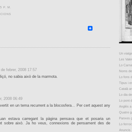
5 P. M.
ICIONS
Un viatge
Les Vale
Lo Carna
 de febrer, 2008 17:57
Noms de 
lliçó, no sabia això de la marmota.
Lo fons d
Tipus i 
Català a
Lo dia d
er, 2008 06:49
Lo pont 
ertit en un tema recurrent a la blocosfera... Per cert aquest any
Anglès a
Quatre g
Panxes 
uan estava carregant la pàgina pensava que et posaria un
nt sobre això. Ja ho veus, connexions de pensament des de
Lo ferroc
Anuncis