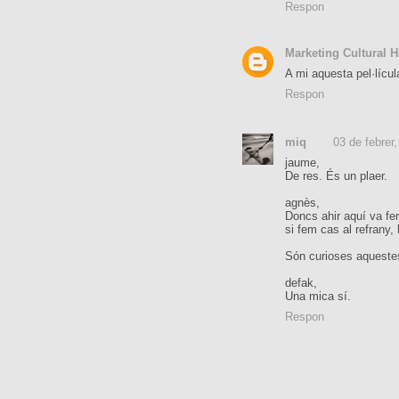
Respon
Marketing Cultural H
A mi aquesta pel·lícul
Respon
miq
03 de febrer
jaume,
De res. És un plaer.
agnès,
Doncs ahir aquí va fer
si fem cas al refrany, l
Són curioses aquestes
defak,
Una mica sí.
Respon