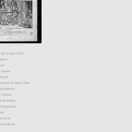
 als Estats Units
ntines
val
ciutats
el got
escenes de Nova York
mb plàtans
e Corpus
de Brooklyn
 l'espanyola
ats
grosses
arril elevat