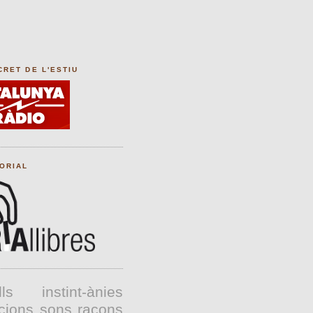
CRET DE L'ESTIU
TORIAL
lls
instint-ànies
cions
sons
racons