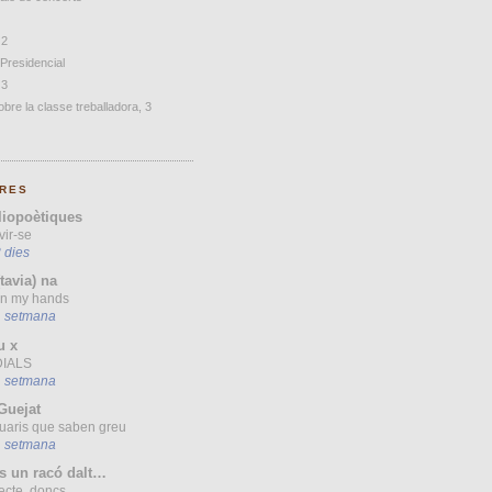
 2
 Presidencial
 3
bre la classe treballadora, 3
RES
liopoètiques
vir-se
 dies
(tavia) na
 in my hands
1 setmana
u x
IALS
1 setmana
Guejat
uaris que saben greu
1 setmana
s un racó dalt…
ecte, doncs