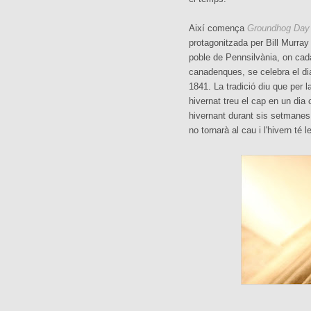
Així comença
Groundhog Day
protagonitzada per Bill Murray 
poble de Pennsilvània, on cada
canadenques, se celebra el di
1841. La tradició diu que per l
hivernat treu el cap en un dia 
hivernant durant sis setmanes 
no tornarà al cau i l'hivern té