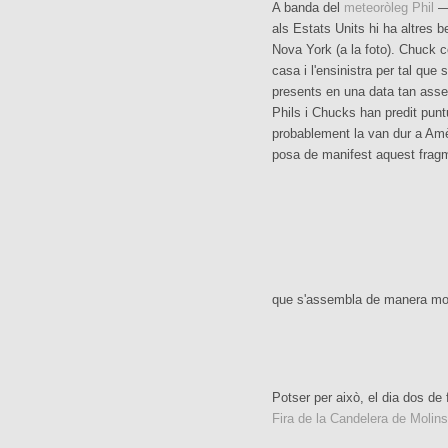
A banda del
meteoròleg Phil
—l
als Estats Units hi ha altres 
Nova York (a la foto). Chuck c
casa i l'ensinistra per tal qu
presents en una data tan asse
Phils i Chucks han predit punt
probablement la van dur a Amè
posa de manifest aquest frag
que s'assembla de manera molt
Potser per això, el dia dos de
Fira de la Candelera de Molins