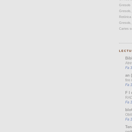
Gresols
Gresols,
Retòrica
Gresols,
Cartes so
LECTU
Bib
Atre
Fa 3
an 
fire
Fa 
F l 
RAD
Fa 
blo
Obit
Fa 
Ten
perf