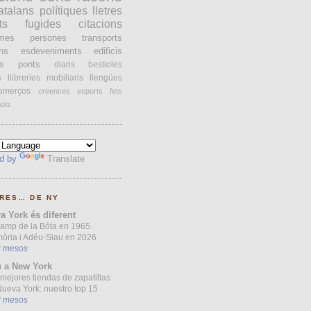
atalans
polítiques
lletres
ts
fugides
citacions
ames
persones
transports
ons
esdeveniments
edificis
s
ponts
diaris
bestioles
s
llibreries
mobiliaris
llengües
omerços
creences
esports
fets
ots
d by
Translate
RES… DE NY
a York és diferent
Camp de la Bóta en 1965.
òria i Adéu-Siau en 2026
3 mesos
 a New York
mejores tiendas de zapatillas
ueva York: nuestro top 15
3 mesos