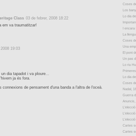
Coses de
Los bany
Lo dia d
eritage Class
03 de febrer, 2008 18:22
Importan
a em va traumatitzar!
I encara 
La lleng
Coses de
Una empr
, 2008 19:03
El pont d
Un pas 
Lo riu H
Primeres
 un dia tapadot i va ploure...
Lo dia d
'hivern ja és fora.
Coses de
 connexions de pensament d'una banda a l'altra de l'oceà.
Nadal, 1
Guerra d
Anuncis,
L'elecció
L'elecció
L'elecció
Cartes so
Cartes so