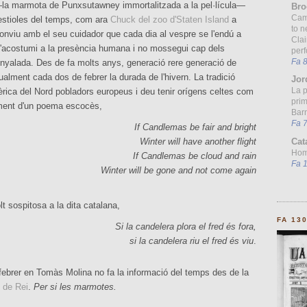
a marmota de Punxsutawney immortalitzada a la pel·lícula—
Bro
Cam
bestioles del temps, com ara
Chuck del zoo d'Staten Island
a
to n
onviu amb el seu cuidador que cada dia al vespre se l'endú a
Clai
e s'acostumi a la presència humana i no mossegui cap dels
per
Fa 
nyalada. Des de fa molts anys, generació rere generació de
ualment cada dos de febrer la durada de l'hivern. La tradició
Jor
La 
rica del Nord pobladors europeus i deu tenir orígens celtes com
prim
ment d'un poema escocès,
Barn
Fa 
If Candlemas be fair and bright
Winter will have another flight
Cat
Homo
If Candlemas be cloud and rain
Fa 
Winter will be gone and not come again
 sospitosa a la dita catalana,
FA 13
Si la candelera plora el fred és fora,
si la candelera riu el fred és viu
.
 febrer en Tomàs Molina no fa la informació del temps des de la
 de Rei
.
Per si les marmotes.