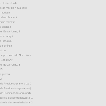
ls Estats Units
s de mar de Nova York
e mudada
t descobriment
hi ha malalts!
ua anglesa
ls Estats Units, 2
esa ianqui
e Lincolnia
de comèdia
udson
 impressions de Nova York
e Cap d'Any
ls Estats Units, 3
874
e gremis
 2
 de President (primera part)
 de President (segona part)
 de President (tercera part)
bre la classe treballadora, 1
bre la classe treballadora, 2