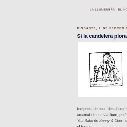
LA LLUMENERA
EL N
DISSABTE, 2 DE FEBRER 
Si la candelera plora.
tempesta de neu i decideixen t
amainat i tenen via lliure, pe
You Babe
de
Sonny & Cher
– 
el temps.