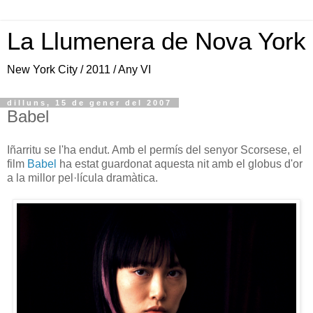
La Llumenera de Nova York
New York City / 2011 / Any VI
dilluns, 15 de gener del 2007
Babel
Iñarritu se l'ha endut. Amb el permís del senyor Scorsese, el
film
Babel
ha estat guardonat aquesta nit amb el globus d'or
a la millor pel·lícula dramàtica.