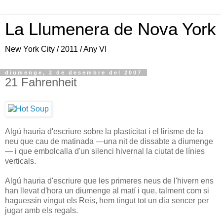
La Llumenera de Nova York
New York City / 2011 / Any VI
diumenge, 2 de desembre del 2007
21 Fahrenheit
Algú hauria d'escriure sobre la plasticitat i el lirisme de la
neu que cau de matinada —una nit de dissabte a diumenge
— i que embolcalla d'un silenci hivernal la ciutat de línies
verticals.
Algú hauria d'escriure que les primeres neus de l'hivern ens
han llevat d'hora un diumenge al matí i que, talment com si
haguessin vingut els Reis, hem tingut tot un dia sencer per
jugar amb els regals.