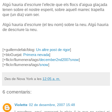
Algú hauria d'escriure l'efecte que els flocs d'aigua glaçada
tenen sobre el nostre esperit, sobre aquell marrec trapella
que (un dia) vam ser.
Algú hauria d'escriure (el teu nom) sobre la neu. Algú hauria
de descriure la neu.
[+guillemdefak/blog:
Un altre post de rigor
]
[+bloGuejat:
Primera nevada
]
[+flickr/llumenera/tags/
december2nd2007snow
]
[+flickr/llumenera/tags/
snow
]
Des de Nova York a les
12:05 a. m.
6 comentaris:
Violette
02 de desembre, 2007 15:48
I nosaltres, aquí, esperant la pluja (i jo que no caigui ni