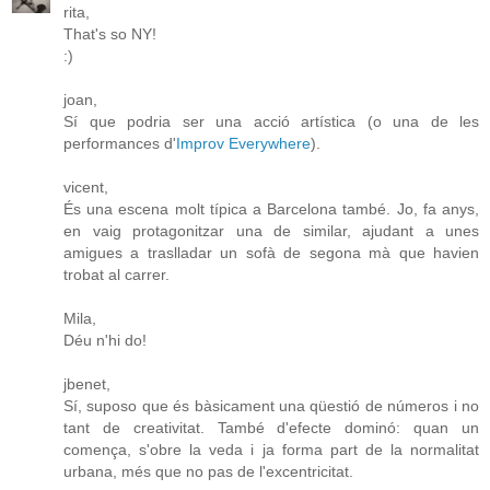
rita,
That's so NY!
:)
joan,
Sí que podria ser una acció artística (o una de les
performances d'
Improv Everywhere
).
vicent,
És una escena molt típica a Barcelona també. Jo, fa anys,
en vaig protagonitzar una de similar, ajudant a unes
amigues a traslladar un sofà de segona mà que havien
trobat al carrer.
Mila,
Déu n'hi do!
jbenet,
Sí, suposo que és bàsicament una qüestió de números i no
tant de creativitat. També d'efecte dominó: quan un
comença, s'obre la veda i ja forma part de la normalitat
urbana, més que no pas de l'excentricitat.