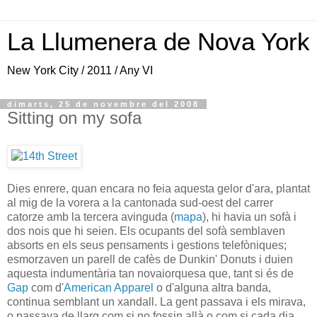
La Llumenera de Nova York
New York City / 2011 / Any VI
dimarts, 25 de novembre del 2008
Sitting on my sofa
Dies enrere, quan encara no feia aquesta gelor d'ara, plantat
al mig de la vorera a la cantonada sud-oest del carrer
catorze amb la tercera avinguda (
mapa
), hi havia un sofà i
dos nois que hi seien. Els ocupants del sofà semblaven
absorts en els seus pensaments i gestions telefòniques;
esmorzaven un parell de cafès de Dunkin' Donuts i duien
aquesta indumentària tan novaiorquesa que, tant si és de
Gap
com d'
American Apparel
o d'alguna altra banda,
continua semblant un xandall. La gent passava i els mirava,
o passava de llarg com si no fossin allà o com si cada dia