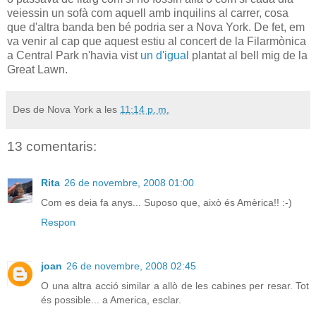
veiessin un sofà com aquell amb inquilins al carrer, cosa
que d'altra banda ben bé podria ser a Nova York. De fet, em
va venir al cap que aquest estiu al concert de la Filarmònica
a Central Park n'havia vist
un d'igual
plantat al bell mig de la
Great Lawn.
Des de Nova York a les
11:14 p. m.
13 comentaris:
Rita
26 de novembre, 2008 01:00
Com es deia fa anys... Suposo que, això és Amèrica!! :-)
Respon
joan
26 de novembre, 2008 02:45
O una altra acció similar a allò de les cabines per resar. Tot
és possible... a America, esclar.