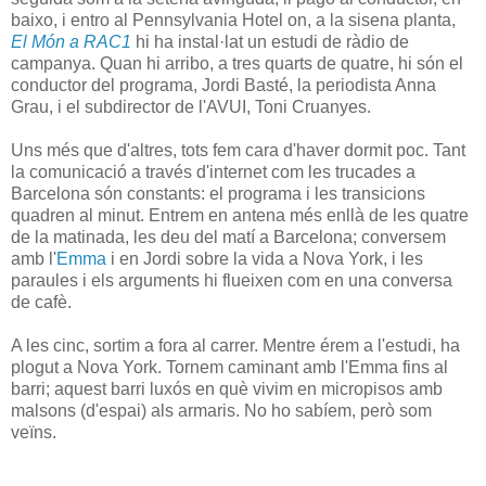
baixo, i entro al Pennsylvania Hotel on, a la sisena planta,
El Món a RAC1
hi ha instal·lat un estudi de ràdio de
campanya. Quan hi arribo, a tres quarts de quatre, hi són el
conductor del programa, Jordi Basté, la periodista Anna
Grau, i el subdirector de l'AVUI, Toni Cruanyes.
Uns més que d'altres, tots fem cara d'haver dormit poc. Tant
la comunicació a través d'internet com les trucades a
Barcelona són constants: el programa i les transicions
quadren al minut. Entrem en antena més enllà de les quatre
de la matinada, les deu del matí a Barcelona; conversem
amb l'
Emma
i en Jordi sobre la vida a Nova York, i les
paraules i els arguments hi flueixen com en una conversa
de cafè.
A les cinc, sortim a fora al carrer. Mentre érem a l'estudi, ha
plogut a Nova York. Tornem caminant amb l'Emma fins al
barri; aquest barri luxós en què vivim en micropisos amb
malsons (d'espai) als armaris. No ho sabíem, però som
veïns.