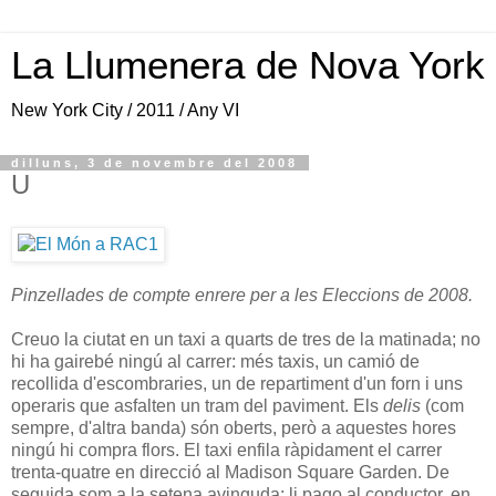
La Llumenera de Nova York
New York City / 2011 / Any VI
dilluns, 3 de novembre del 2008
U
Pinzellades de compte enrere per a les Eleccions de 2008.
Creuo la ciutat en un taxi a quarts de tres de la matinada; no
hi ha gairebé ningú al carrer: més taxis, un camió de
recollida d'escombraries, un de repartiment d'un forn i uns
operaris que asfalten un tram del paviment. Els
delis
(com
sempre, d'altra banda) són oberts, però a aquestes hores
ningú hi compra flors. El taxi enfila ràpidament el carrer
trenta-quatre en direcció al Madison Square Garden. De
seguida som a la setena avinguda; li pago al conductor, en