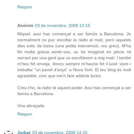
Respon
Anònim
03 de novembre, 2008 13:15
Miquel, avui has començat a ser famós a Barcelona. Jo
normalment no puc escoltar la ràdio al matí, però aquests
dies estic de baixa (una petita intervenció, res greu). M'ha
fet molta gràcia sentir-vos, us he imaginat en plena nit
xerrant per una gent que us escoltàvem a mig matí. I també
m'heu fet enveja, doncs sempre m'hauria fet il.lusió viure i
treballar "un parell d'anys" a Nova York. El teu blog és molt
agradable, crec que me'n faré addicte lector.
Creu-t'ho, la ràdio té aquest poder. Avui has començat a ser
famós a Barcelona.
Una abraçada
Respon
Jorbet
03 de novembre, 2008 14:15