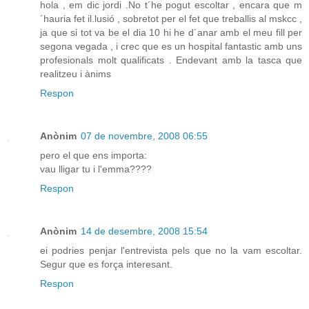
hola , em dic jordi .No t´he pogut escoltar , encara que m
´hauria fet il.lusió , sobretot per el fet que treballis al mskcc ,
ja que si tot va be el dia 10 hi he d´anar amb el meu fill per
segona vegada , i crec que es un hospital fantastic amb uns
profesionals molt qualificats . Endevant amb la tasca que
realitzeu i ànims
Respon
Anònim
07 de novembre, 2008 06:55
pero el que ens importa:
vau lligar tu i l'emma????
Respon
Anònim
14 de desembre, 2008 15:54
ei podries penjar l'entrevista pels que no la vam escoltar.
Segur que es força interesant.
Respon