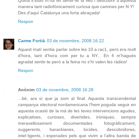
Quina il.lusió m'ha fet sentir-te la veu i descubrir d'aquesta
manera tant radiofònicament curiosa que camines per N.Y!
Des d'aquí Catalunya una forta abraçada!
Respon
Carme Fortià
03 de novembre, 2008 16:22
Aquest matí sentia parlar sobre les 10 a rac1, però era molt
d'hora, tant d'hora com per tu a NY... En fi m'hagués
agradat sentir-te però a la feina no s'hi valen les ràdios!
Respon
Anònim
03 de novembre, 2008 16:28
...bé, ara sí que ja som al final. Aquesta transcendental
campanya electoral nordamericana l'hem poguda seguir en
aquesta ocasió de la mà de les teves intervencions agudes,
explicatives, curioses, divertides, iròniques, sempre
meravellosament documentades fotogràficament,
suggerents, barackianes, lúcides, descobridores,
intel·ligents, i esperades pels que vivim a l'altra banda de