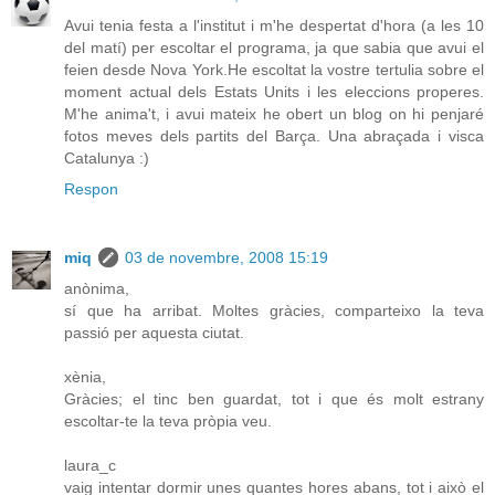
Avui tenia festa a l'institut i m'he despertat d'hora (a les 10
del matí) per escoltar el programa, ja que sabia que avui el
feien desde Nova York.He escoltat la vostre tertulia sobre el
moment actual dels Estats Units i les eleccions properes.
M'he anima't, i avui mateix he obert un blog on hi penjaré
fotos meves dels partits del Barça. Una abraçada i visca
Catalunya :)
Respon
miq
03 de novembre, 2008 15:19
anònima,
sí que ha arribat. Moltes gràcies, comparteixo la teva
passió per aquesta ciutat.
xènia,
Gràcies; el tinc ben guardat, tot i que és molt estrany
escoltar-te la teva pròpia veu.
laura_c
vaig intentar dormir unes quantes hores abans, tot i això el