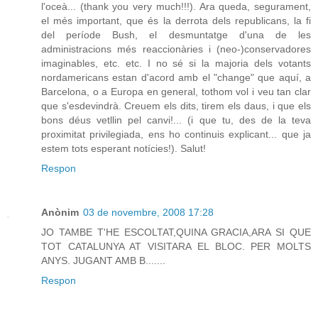
l'oceà... (thank you very much!!!). Ara queda, segurament,
el més important, que és la derrota dels republicans, la fi
del període Bush, el desmuntatge d'una de les
administracions més reaccionàries i (neo-)conservadores
imaginables, etc. etc. I no sé si la majoria dels votants
nordamericans estan d'acord amb el "change" que aquí, a
Barcelona, o a Europa en general, tothom vol i veu tan clar
que s'esdevindrà. Creuem els dits, tirem els daus, i que els
bons déus vetllin pel canvi!... (i que tu, des de la teva
proximitat privilegiada, ens ho continuis explicant... que ja
estem tots esperant notícies!). Salut!
Respon
Anònim
03 de novembre, 2008 17:28
JO TAMBE T'HE ESCOLTAT,QUINA GRACIA,ARA SI QUE
TOT CATALUNYA AT VISITARA EL BLOC. PER MOLTS
ANYS. JUGANT AMB B.......
Respon