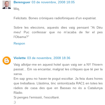
Berenguer
03 de novembre, 2008 18:05
Miq,
Felicitats. Bones cròniques radiofòniques d'un expatriat.
Sobre les eleccions, aquests dies vaig pensant "Ai Déu
meu! Puc confessar que no m'acaba de fer el pes
l'Obama?"
Respon
Violette
03 de novembre, 2008 18:36
Vaig allotjar-me en aquest hotel quan vaig ser a NY l'hivern
passat... Em va encantar, malgrat les crítiques que té per la
xarxa.
Em sap greu no haver-te pogut escoltar. Ja feia dues hores
que treballava. Llàstima, tinc sintonitzada RAC1 en totes les
ràdios de casa des que en Bassas no és a Catalunya
Ràdio.
Si penges l'emissió, l'escoltaré.
;)