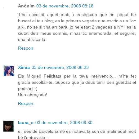
Anònim
03 de novembre, 2008 08:18
T’he escoltat aquet mati, i enseguida que he pogut he
buscat el teu blog, es la primera vegada que escric a un lloc
aixi, no se si t’ha arribarà, jo he estat 2 vegades a NY i es la
ciutat dels meus somnis, n’has tic enamorada, et seguiré,
una abraçada
Respon
Xènia
03 de novembre, 2008 08:23
Eis Miquel! Felicitats per la teva intervenció... m'ha fet
gràcia escoltar-te. Suposo que ja deus tenir ben guardat el
podcast :)
Una abraçada!
Respon
laura_c
03 de novembre, 2008 09:30
ei, des de barcelona no es notava la son de matinada! molt
bé l'entrevista...