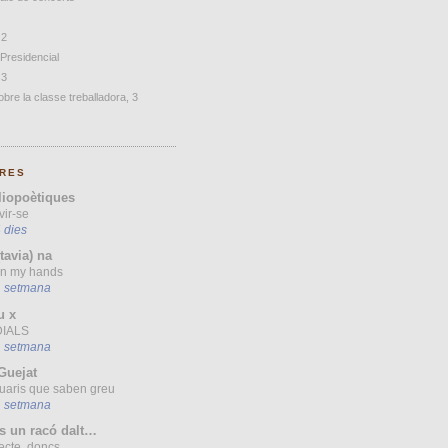
 2
 Presidencial
 3
bre la classe treballadora, 3
RES
liopoètiques
vir-se
 dies
(tavia) na
 in my hands
1 setmana
u x
IALS
1 setmana
Guejat
uaris que saben greu
1 setmana
s un racó dalt…
ecte, doncs