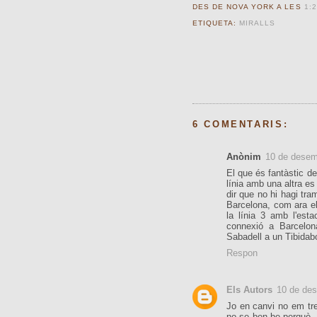
DES DE NOVA YORK A LES
1:2
ETIQUETA:
MIRALLS
6 COMENTARIS:
Anònim
10 de desem
El que és fantàstic d
línia amb una altra es
dir que no hi hagi tr
Barcelona, com ara el 
la línia 3 amb l'est
connexió a Barcelo
Sabadell a un Tibidab
Respon
Els Autors
10 de de
Jo en canvi no em tr
no se ben be perquè, 