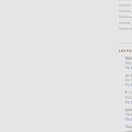
Gresols
Gresols,
Retòrica
Gresols,
Cartes so
LECTU
Bib
Atre
Fa 4
an 
fire
Fa 
F l 
RAD
Fa 
blo
Obit
Fa 
Ten
perf