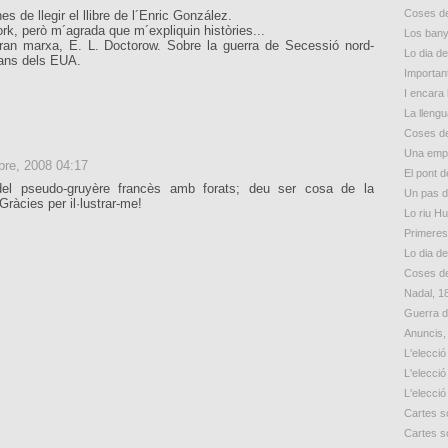
Coses de
s de llegir el llibre de l´Enric González.
rk, però m´agrada que m´expliquin històries...
Los bany
 gran marxa, E. L. Doctorow. Sobre la guerra de Secessió nord-
Lo dia d
bans dels EUA.
Importan
I encara 
La lleng
Coses de
Una empr
re, 2008 04:17
El pont d
el pseudo-gruyère francès amb forats; deu ser cosa de la
Un pas 
Gràcies per il·lustrar-me!
Lo riu H
Primeres
Lo dia d
Coses de
Nadal, 1
Guerra d
Anuncis,
L'elecció
L'elecció
L'elecció
Cartes so
Cartes so