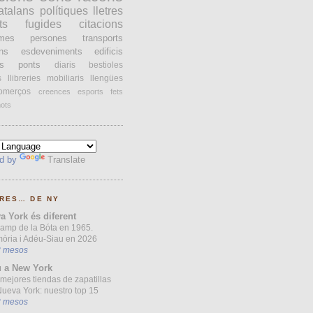
atalans
polítiques
lletres
ts
fugides
citacions
ames
persones
transports
ons
esdeveniments
edificis
s
ponts
diaris
bestioles
s
llibreries
mobiliaris
llengües
omerços
creences
esports
fets
ots
d by
Translate
RES… DE NY
a York és diferent
Camp de la Bóta en 1965.
òria i Adéu-Siau en 2026
3 mesos
 a New York
mejores tiendas de zapatillas
ueva York: nuestro top 15
3 mesos