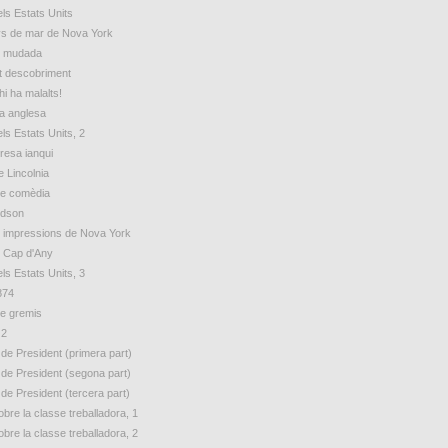
ls Estats Units
s de mar de Nova York
e mudada
t descobriment
hi ha malalts!
ua anglesa
ls Estats Units, 2
esa ianqui
e Lincolnia
de comèdia
udson
 impressions de Nova York
e Cap d'Any
ls Estats Units, 3
874
e gremis
 2
 de President (primera part)
 de President (segona part)
 de President (tercera part)
bre la classe treballadora, 1
bre la classe treballadora, 2