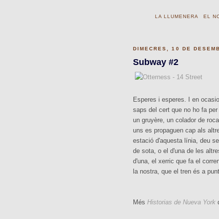
LA LLUMENERA
EL N
DIMECRES, 10 DE DESEM
Subway #2
Esperes i esperes. I en ocasio
saps del cert que no ho fa per
un gruyère, un colador de roca
uns es propaguen cap als altre
estació d'aquesta línia, deu ser
de sota, o el d'una de les altr
d'una, el xerric que fa el corre
la nostra, que el tren és a punt 
Més
Historias de Nueva York