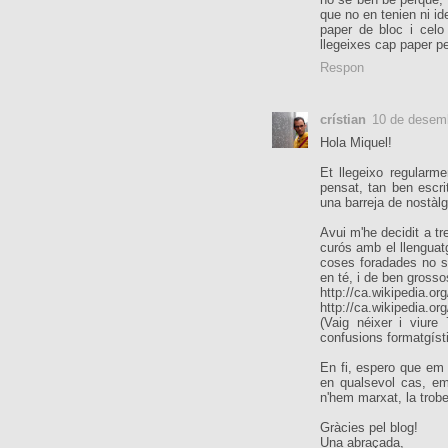
que no en tenien ni id
paper de bloc i celo
llegeixes cap paper pe
Respon
crístian
10 de desem
Hola Miquel!
Et llegeixo regularme
pensat, tan ben escr
una barreja de nostàlgi
Avui m'he decidit a tre
curós amb el llenguatg
coses foradades no s
en té, i de ben grosso
http://ca.wikipedia.
http://ca.wikipedia.o
(Vaig néixer i viur
confusions formatgístiq
En fi, espero que em p
en qualsevol cas, em
n'hem marxat, la trobe
Gràcies pel blog!
Una abraçada,