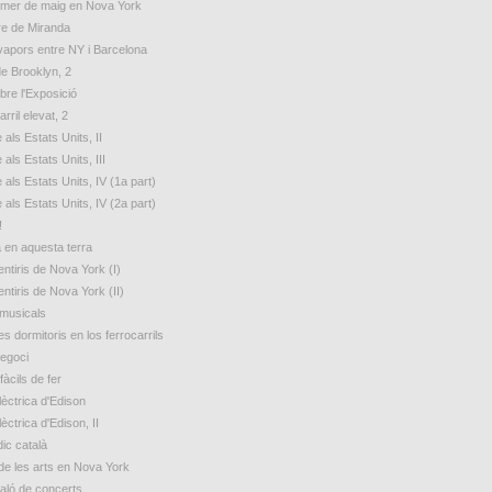
rimer de maig en Nova York
e de Miranda
 vapors entre NY i Barcelona
de Brooklyn, 2
bre l'Exposició
arril elevat, 2
 als Estats Units, II
 als Estats Units, III
 als Estats Units, IV (1a part)
 als Estats Units, IV (2a part)
!
a en aquesta terra
ntiris de Nova York (I)
ntiris de Nova York (II)
 musicals
s dormitoris en los ferrocarrils
egoci
fàcils de fer
lèctrica d'Edison
lèctrica d'Edison, II
ic català
de les arts en Nova York
aló de concerts