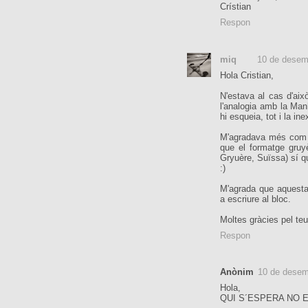
Crístian
Respon
miq
10 de desem
Hola Cristian,
N'estava al cas d'aix
l'analogia amb la Man
hi esqueia, tot i la ine
M'agradava més com s
que el formatge gruy
Gryuère, Suïssa) sí que
:)
M'agrada que aquesta 
a escriure al bloc.
Moltes gràcies pel teu
Respon
Anònim
10 de desem
Hola,
QUI S´ESPERA NO 