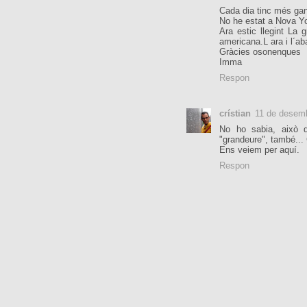
Cada dia tinc més gane
No he estat a Nova Yo
Ara estic llegint La
americana.L ara i l´a
Gràcies osonenques
Imma
Respon
crístian
11 de desemb
No ho sabia, això d
"grandeure", també... 
Ens veiem per aquí.
Respon