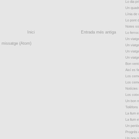
Lo dia p
Un quadr
Línia de
Lo pont 
Notes so
Inici
Entrada més antiga
Lo ferroc
Un viatge
l missatge (Atom)
Un viatge
Un viatge
Un viatge
Bon vent
Així es f
Los ceme
Los ceme
Notícies
Los cotxe
Un bon n
Telèfons 
La llum e
La llum e
Un periòd
Progrés 
Un nou s