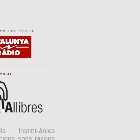
CRET DE L'ESTIU
TORIAL
lls
instint-ànies
cions
sons
racons