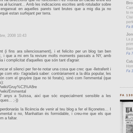
Bro
ea al·lucinant... Amb les indicacions escrites amb rotulador sobre
Cam
 enganxat en aquelles parets tant brutes que a mig dia ja no
to n
rquè estan surfejant per terra.
Clai
per
Fa 
Jor
bre, 2008 10:43
La 
prim
Barn
nt (i fins ara silenciosament), i et felicito per un blog tan ben
Fa 
it, i que a mi em fa reviure molts moments passats a NY, amb
a i complicitat d'aquelles que són tant d'agrair.
Cat
Homo
ncar el silenci per fer-te notar una cosa que crec que -lletraferit i
Fa 
e com ets- t'agradarà saber: contràriament a la dita popular, les
ón com el gruyère (que no té forats), sinó com l'emmental (que
s):
org/wiki/Gruy%C3%A8re
rg/wiki/Emmental
e 7 anys a Suïssa, així que sóc especialment sensible a les
FA 13
ues... ;-))
erdonaràs la llicència de venir al teu blog a fer el lliçonetes... I
mental o no, Manhattan és formidable, i creu-me que els que
m a faltar.