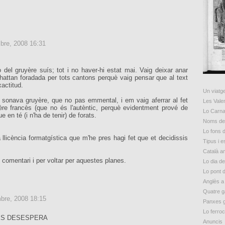
bre, 2008 16:31
ò del gruyère suís; tot i no haver-hi estat mai. Vaig deixar anar
hattan foradada per tots cantons perquè vaig pensar que al text
xactitud.
Un viatge
onava gruyère, que no pas emmental, i em vaig aferrar al fet
Les Vale
ère francès (que no és l'autèntic, perquè evidentment prové de
Lo Carna
 en té (i n'ha de tenir) de forats.
Noms de 
Lo fons d
llicència formatgística que m'he pres hagi fet que et decidissis
Tipus i 
Català a
 comentari i per voltar per aquestes planes.
Lo dia d
Lo pont 
Anglès a
Quatre g
bre, 2008 18:15
Panxes 
Lo ferroc
ES DESESPERA
Anuncis