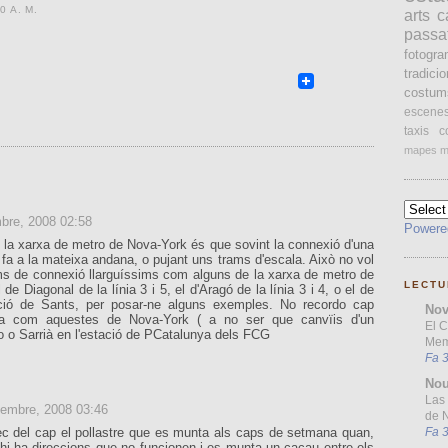
0 A. M.
arts
c
passa
fotogr
tradici
costum
escene
taxis
c
mapes
m
bre, 2008 02:58
Powere
e la xarxa de metro de Nova-York és que sovint la connexió d'una
 fa a la mateixa andana, o pujant uns trams d'escala. Això no vol
ams de connexió llarguíssims com alguns de la xarxa de metro de
LECTU
de Diagonal de la línia 3 i 5, el d'Aragó de la línia 3 i 4, o el de
ació de Sants, per posar-ne alguns exemples. No recordo cap
Nov
na com aquestes de Nova-York ( a no ser que canvïis d'un
El 
o o Sarrià en l'estació de PCatalunya dels FCG
Mem
Fa 
Nou
Las 
sembre, 2008 03:46
de N
Fa 
ec del cap el pollastre que es munta als caps de setmana quan,
hi ha direccions que no funcionen i es munta un cacau entre els