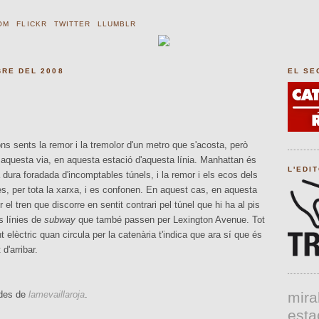
OM
FLICKR
TWITTER
LLUMBLR
BRE DEL 2008
EL SE
ns sents la remor i la tremolor d'un metro que s'acosta, però
 aquesta via, en aquesta estació d'aquesta línia. Manhattan és
L'EDI
 dura foradada d'incomptables túnels, i la remor i els ecos dels
s, per tota la xarxa, i es confonen. En aquest cas, en aquesta
 el tren que discorre en sentit contrari pel túnel que hi ha al pis
es línies de
subway
que també passen per Lexington Avenue. Tot
nt elèctric quan circula per la catenària t'indica que ara sí que és
d'arribar.
des de
lamevaillaroja
.
mira
esta