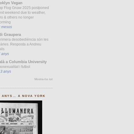
oklyn Vegan
p Flog Gnaw 2025 postponed
ext weekend due to weather,
ro & others no longer
forming
8 mesos
di Graupera
primera desobediència són les
àries. Resposta a Andreu
ils
7 anys
alà a Columbia University
sexualitat i futbol
13 anys
Mostra-ho tot
0 ANYS… A NOVA YORK