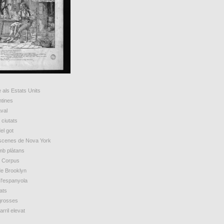
 als Estats Units
ntines
val
ciutats
el got
escenes de Nova York
mb plàtans
e Corpus
de Brooklyn
 l'espanyola
ats
grosses
arril elevat