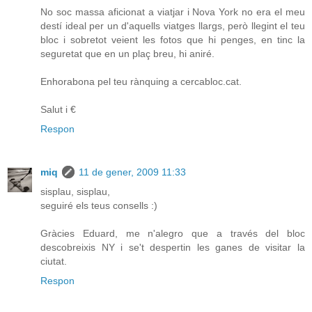
No soc massa aficionat a viatjar i Nova York no era el meu
destí ideal per un d'aquells viatges llargs, però llegint el teu
bloc i sobretot veient les fotos que hi penges, en tinc la
seguretat que en un plaç breu, hi aniré.
Enhorabona pel teu rànquing a cercabloc.cat.
Salut i €
Respon
miq
11 de gener, 2009 11:33
sisplau, sisplau,
seguiré els teus consells :)
Gràcies Eduard, me n'alegro que a través del bloc
descobreixis NY i se't despertin les ganes de visitar la
ciutat.
Respon