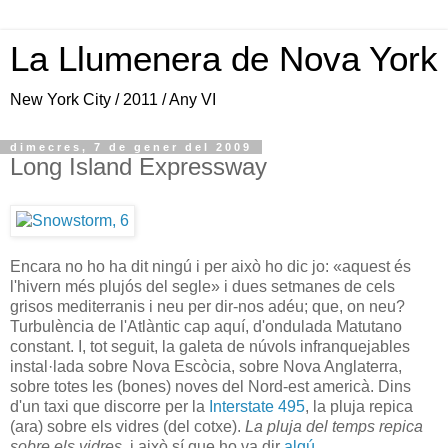
La Llumenera de Nova York
New York City / 2011 / Any VI
dimecres, 7 de gener del 2009
Long Island Expressway
Encara no ho ha dit ningú i per això ho dic jo: «aquest és
l'hivern més plujós del segle» i dues setmanes de cels
grisos mediterranis i neu per dir-nos adéu; que, on neu?
Turbulència de l'Atlàntic cap aquí, d'ondulada Matutano
constant. I, tot seguit, la galeta de núvols infranquejables
instal·lada sobre Nova Escòcia, sobre Nova Anglaterra,
sobre totes les (bones) noves del Nord-est americà. Dins
d'un taxi que discorre per la
Interstate 495
, la pluja repica
(ara) sobre els vidres (del cotxe).
La pluja del temps repica
sobre els vidres
, i això sí que ho va dir
algú
.