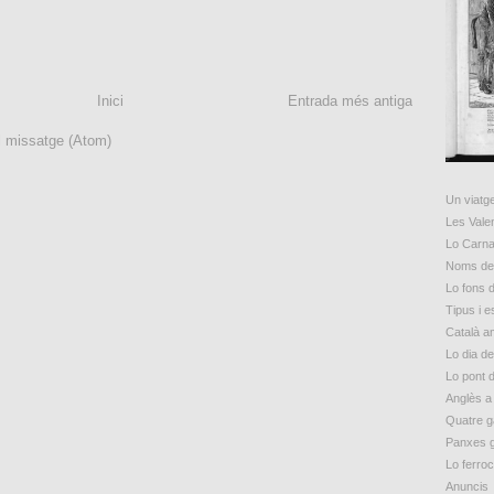
Inici
Entrada més antiga
l missatge (Atom)
Un viatge
Les Vale
Lo Carna
Noms de 
Lo fons d
Tipus i 
Català a
Lo dia d
Lo pont 
Anglès a
Quatre g
Panxes 
Lo ferroc
Anuncis