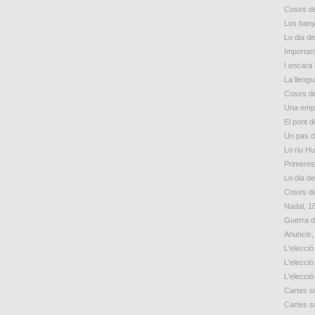
Coses de
Los bany
Lo dia d
Importan
I encara 
La lleng
Coses de
Una empr
El pont d
Un pas 
Lo riu H
Primeres
Lo dia d
Coses de
Nadal, 1
Guerra d
Anuncis,
L'elecció
L'elecció
L'elecció
Cartes so
Cartes so