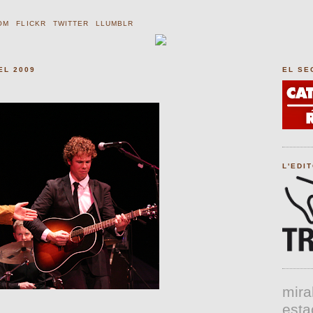
OM
FLICKR
TWITTER
LLUMBLR
EL 2009
EL SE
L'EDI
mira
esta