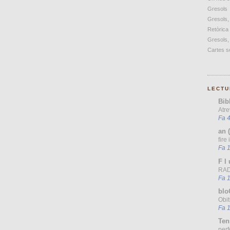
Gresols
Gresols,
Retòrica
Gresols,
Cartes so
LECTU
Bib
Atre
Fa 4
an 
fire
Fa 
F l 
RAD
Fa 
blo
Obit
Fa 
Ten
perf