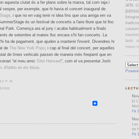
 aquesta ciutat és a fer plans sobre la marxa, tal com raja i
arts
c
l vespre, per exemple, que hi havia el concert inaugural de
passa
Stage
, i que no en vaig tenir ni idea fins que una amiga em va
fotogr
 SummerStage és un festival de concerts a l'aire lliure que té lloc
tradici
ral Park. Comença ara al juny i acaba habitualment a finals
costum
nts de setembre al mateix lloc encara s'hi fan concerts. La
escene
taxis
c
'hi ha de pagament, que ajuden a mantenir l'invent. Divendres hi
mapes
m
at de
The New York Pops
; i cap al final del concert, per aquelles
utat de línies verticals passen de manera més freqüent que en
escenari “el meu amic
Glen Hansard
”, com el va presentar Josh
 d'Idaho en els bisos
.
Powere
13 P. M.
LECTU
SONS
Nov
El 
Mem
Fa 
Nou
Las 
de N
Fa 