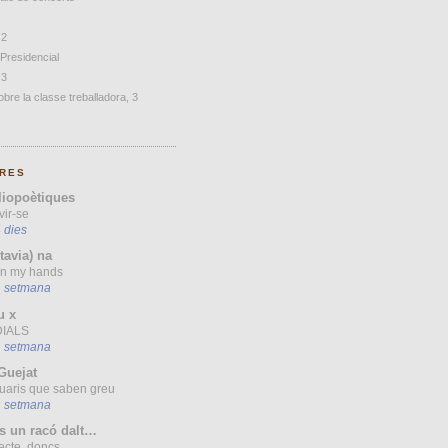
 2
 Presidencial
 3
bre la classe treballadora, 3
RES
liopoètiques
vir-se
 dies
(tavia) na
 in my hands
1 setmana
u x
IALS
1 setmana
Guejat
uaris que saben greu
1 setmana
s un racó dalt…
ecte, doncs