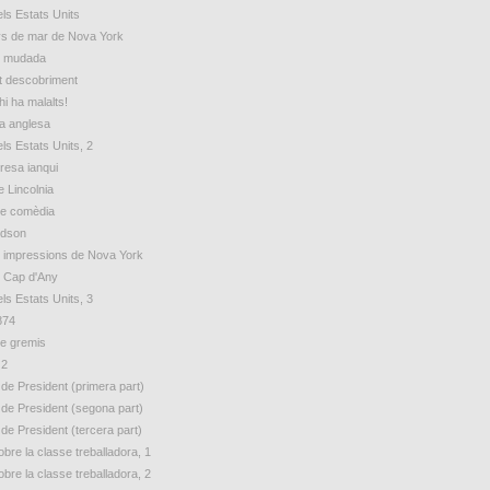
ls Estats Units
s de mar de Nova York
e mudada
t descobriment
hi ha malalts!
ua anglesa
ls Estats Units, 2
esa ianqui
e Lincolnia
de comèdia
udson
 impressions de Nova York
e Cap d'Any
ls Estats Units, 3
874
e gremis
 2
 de President (primera part)
 de President (segona part)
 de President (tercera part)
bre la classe treballadora, 1
bre la classe treballadora, 2