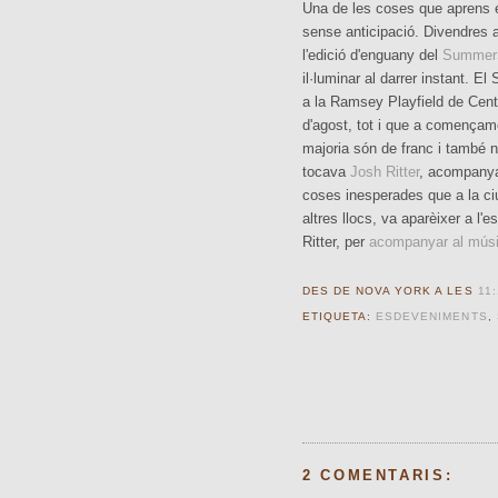
Una de les coses que aprens en
sense anticipació. Divendres a
l'edició d'enguany del
Summer
il·luminar al darrer instant. El
a la Ramsey Playfield de Cent
d'agost, tot i que a començame
majoria són de franc i també n
tocava
Josh Ritter
, acompany
coses inesperades que a la ci
altres llocs, va aparèixer a l'
Ritter, per
acompanyar al músic
DES DE NOVA YORK A LES
11:
ETIQUETA:
ESDEVENIMENTS
,
2 COMENTARIS: