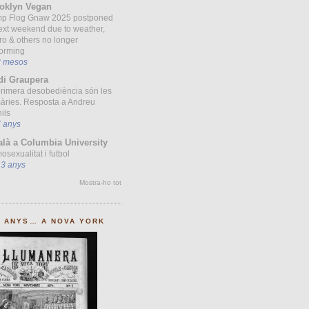
oklyn Vegan
p Flog Gnaw 2025 postponed
ext weekend due to weather,
ro & others no longer
forming
8 mesos
di Graupera
primera desobediència són les
àries. Resposta a Andreu
ils
7 anys
alà a Columbia University
sexualitat i futbol
13 anys
Mostra-ho tot
0 ANYS… A NOVA YORK