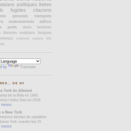
atalans
polítiques
lletres
ts
fugides
citacions
ames
persones
transports
ons
esdeveniments
edificis
s
ponts
diaris
bestioles
s
llibreries
mobiliaris
llengües
omerços
creences
esports
fets
ots
d by
Translate
RES… DE NY
a York és diferent
Camp de la Bóta en 1965.
òria i Adéu-Siau en 2026
3 mesos
 a New York
mejores tiendas de zapatillas
ueva York: nuestro top 15
3 mesos