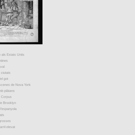
 als Estats Units
ntines
val
ciutats
el got
escenes de Nova York
mb plàtans
e Corpus
de Brooklyn
 l'espanyola
ats
grosses
arril elevat