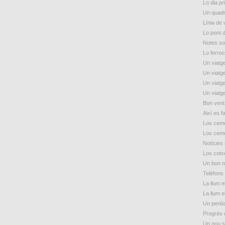
Lo dia p
Un quadr
Línia de
Lo pont 
Notes so
Lo ferroc
Un viatge
Un viatge
Un viatge
Un viatge
Bon vent
Així es f
Los ceme
Los ceme
Notícies
Los cotxe
Un bon n
Telèfons 
La llum e
La llum e
Un periòd
Progrés 
Un nou s