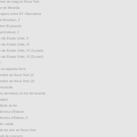
rimer de maig en Nova York
e de Miranda
 vapors entre NY i Barcelona
de Brooklyn, 2
bre l'Exposició
arril elevat, 2
 als Estats Units, II
 als Estats Units, III
 als Estats Units, IV (1a part)
 als Estats Units, IV (2a part)
!
a en aquesta terra
ntiris de Nova York (I)
ntiris de Nova York (II)
 musicals
s dormitoris en los ferrocarrils
egoci
fàcils de fer
lèctrica d'Edison
lèctrica d'Edison, II
ic català
de les arts en Nova York
aló de concerts