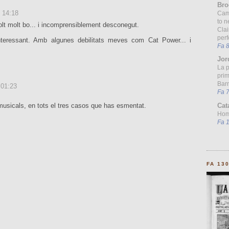
Bro
9 14:18
Cam
to n
olt molt bo... i incomprensiblement desconegut.
Clai
per
interessant. Amb algunes debilitats meves com Cat Power... i
Fa 
Jor
La 
prim
Barn
 01:23
Fa 
Cat
musicals, en tots el tres casos que has esmentat.
Homo
Fa 
FA 13