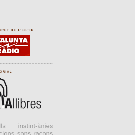
CRET DE L'ESTIU
TORIAL
lls
instint-ànies
cions
sons
racons