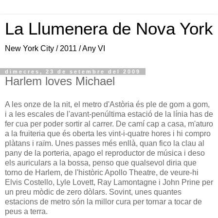
La Llumenera de Nova York
New York City / 2011 / Any VI
dimecres, 23 de setembre del 2009
Harlem loves Michael
A les onze de la nit, el metro d'Astòria és ple de gom a gom,
i a les escales de l'avant-penúltima estació de la línia has de
fer cua per poder sortir al carrer. De camí cap a casa, m'aturo
a la fruiteria que és oberta les vint-i-quatre hores i hi compro
plàtans i raïm. Unes passes més enllà, quan fico la clau al
pany de la porteria, apago el reproductor de música i deso
els auriculars a la bossa, penso que qualsevol diria que
torno de Harlem, de l'històric Apollo Theatre, de veure-hi
Elvis Costello, Lyle Lovett, Ray Lamontagne i John Prine per
un preu mòdic de zero dòlars. Sovint, unes quantes
estacions de metro són la millor cura per tornar a tocar de
peus a terra.