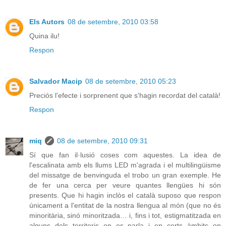
Els Autors
08 de setembre, 2010 03:58
Quina ilu!
Respon
Salvador Macip
08 de setembre, 2010 05:23
Preciós l'efecte i sorprenent que s'hagin recordat del català!
Respon
miq
08 de setembre, 2010 09:31
Sí que fan il·lusió coses com aquestes. La idea de
l'escalinata amb els llums LED m'agrada i el multilingüisme
del missatge de benvinguda el trobo un gran exemple. He
de fer una cerca per veure quantes llengües hi són
presents. Que hi hagin inclòs el català suposo que respon
únicament a l'entitat de la nostra llengua al món (que no és
minoritària, sinó minoritzada… i, fins i tot, estigmatitzada en
alguns dels territoris on es parla i en certs àmbits on