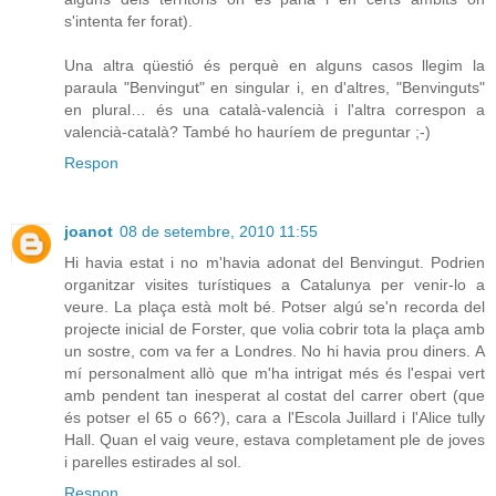
s'intenta fer forat).
Una altra qüestió és perquè en alguns casos llegim la
paraula "Benvingut" en singular i, en d'altres, "Benvinguts"
en plural… és una català-valencià i l'altra correspon a
valencià-català? També ho hauríem de preguntar ;-)
Respon
joanot
08 de setembre, 2010 11:55
Hi havia estat i no m'havia adonat del Benvingut. Podrien
organitzar visites turístiques a Catalunya per venir-lo a
veure. La plaça està molt bé. Potser algú se'n recorda del
projecte inicial de Forster, que volia cobrir tota la plaça amb
un sostre, com va fer a Londres. No hi havia prou diners. A
mí personalment allò que m'ha intrigat més és l'espai vert
amb pendent tan inesperat al costat del carrer obert (que
és potser el 65 o 66?), cara a l'Escola Juillard i l'Alice tully
Hall. Quan el vaig veure, estava completament ple de joves
i parelles estirades al sol.
Respon