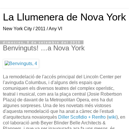
La Llumenera de Nova York
New York City / 2011 / Any VI
dimecres, 8 de setembre del 2010
Benvinguts! …a Nova York
La remodelació de l'accés principal del Lincoln Center per
l'avinguda Columbus, i d'alguns dels espais que
comuniquen els diversos teatres del complex operístic,
teatral i musical, com ara la plaça central (Josie Robertson
Plaza) de davant de la Metropolitan Opera, ens ha dut
algunes sorpreses. Una de les novetats més vistoses
d'aquesta remodelació que ha anat a càrrec de l'estudi
d'arquitectura novaiorquès
Diller Scofidio + Renfro
(
wiki
), en
col·laboració amb Beyer Blinder Belle Architects &
Planners, i que va ser inaugurada ara fa uns mesos, és