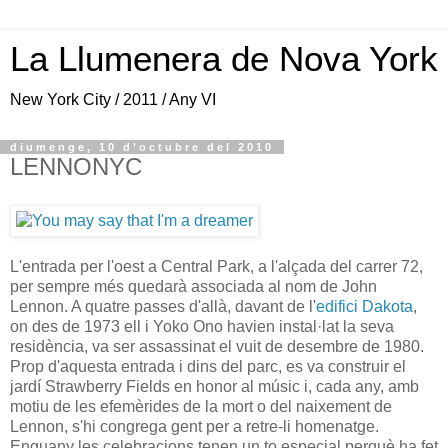
La Llumenera de Nova York
New York City / 2011 / Any VI
diumenge, 10 d’octubre del 2010
LENNONYC
L'entrada per l'oest a Central Park, a l'alçada del carrer 72,
per sempre més quedarà associada al nom de John
Lennon. A quatre passes d'allà, davant de l'
edifici Dakota
,
on des de 1973 ell i Yoko Ono havien instal·lat la seva
residència, va ser assassinat el vuit de desembre de 1980.
Prop d'aquesta entrada i dins del parc, es va construir el
jardí Strawberry Fields en honor al músic i, cada any, amb
motiu de les efemèrides de la mort o del naixement de
Lennon, s'hi congrega gent per a retre-li homenatge.
Enguany les celebracions tenen un to especial perquè ha fet