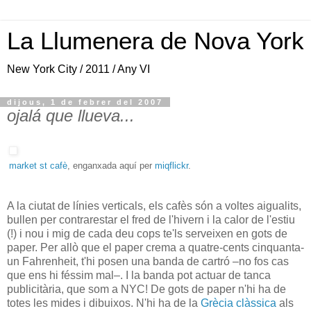
La Llumenera de Nova York
New York City / 2011 / Any VI
dijous, 1 de febrer del 2007
ojalá que llueva...
market st cafè
, enganxada aquí per
miqflickr
.
A la ciutat de línies verticals, els cafès són a voltes aigualits,
bullen per contrarestar el fred de l'hivern i la calor de l'estiu
(!) i nou i mig de cada deu cops te'ls serveixen en gots de
paper. Per allò que el paper crema a quatre-cents cinquanta-
un Fahrenheit, t'hi posen una banda de cartró –no fos cas
que ens hi féssim mal–. I la banda pot actuar de tanca
publicitària, que som a NYC! De gots de paper n'hi ha de
totes les mides i dibuixos. N'hi ha de la
Grècia clàssica
als