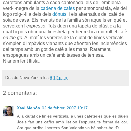
carretons ambulants a cada cantonada, els de l'emblema
verd-i-negre de la
cadena de cafès
per antonomàsia, els del
logo roig-i-lila dels dels
dònuts
, i els alternatius del cafè de
sota de casa. Els menuts de la família són aquells en què et
serveixen l'
expresso
. Tots duen una tapeta de plàstic a la
qual hi pots obrir una finestreta per beure-hi a morrull el cafè
on the go
. Al matí les voreres de la ciutat de línies verticals
s'omplen d'impàvids vianants que afronten les inclemències
del temps amb un got de cafè a les mans. Rarament,
ensopegues amb un cafè amb tasses de terrissa.
N'anem fent llista.
Des de Nova York a les
9:12 p. m.
2 comentaris:
Xavi Menós
02 de febrer, 2007 19:17
A la ciutat de línies verticals, a unes cafeteries que es diuen
Joe's fan uns cafès amb llet on l'espuma té forma de cor.
Ara que arriba l'hortera San Valentin va bé saber-ho :D