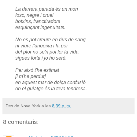
La darrera parada és un món
fosc, negre i cruel
botxins, franctiradors
esquinçant ingenuïtats.
No es pot creure en rius de sang
ni viure l'angoixa i la por
del plor no se'n pot fer la vida
sigues forta i jo ho seré.
Per això t'he estimat
[i m'he perdut]
en aquest mar de dolça confusió
on el guiatge és la teva tendresa.
Des de Nova York a les
8:39 p. m.
8 comentaris: