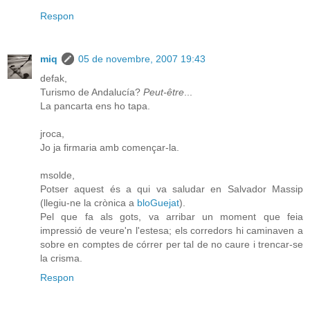
Respon
miq
05 de novembre, 2007 19:43
defak,
Turismo de Andalucía?
Peut-être
...
La pancarta ens ho tapa.
jroca,
Jo ja firmaria amb començar-la.
msolde,
Potser aquest és a qui va saludar en Salvador Massip
(llegiu-ne la crònica a
bloGuejat
).
Pel que fa als gots, va arribar un moment que feia
impressió de veure'n l'estesa; els corredors hi caminaven a
sobre en comptes de córrer per tal de no caure i trencar-se
la crisma.
Respon