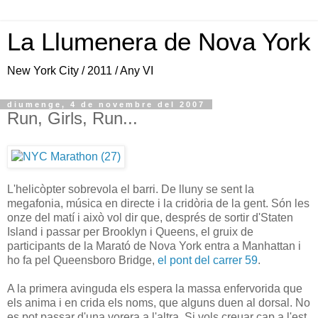
La Llumenera de Nova York
New York City / 2011 / Any VI
diumenge, 4 de novembre del 2007
Run, Girls, Run...
L'helicòpter sobrevola el barri. De lluny se sent la
megafonia, música en directe i la cridòria de la gent. Són les
onze del matí i això vol dir que, després de sortir d'Staten
Island i passar per Brooklyn i Queens, el gruix de
participants de la Marató de Nova York entra a Manhattan i
ho fa pel Queensboro Bridge,
el pont del carrer 59
.
A la primera avinguda els espera la massa enfervorida que
els anima i en crida els noms, que alguns duen al dorsal. No
es pot passar d'una vorera a l'altra. Si vols creuar cap a l'est,