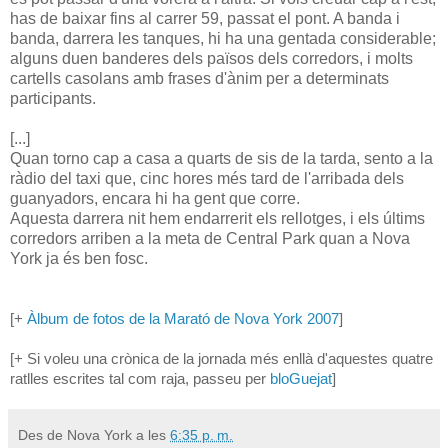
has de baixar fins al carrer 59, passat el pont. A banda i
banda, darrera les tanques, hi ha una gentada considerable;
alguns duen banderes dels països dels corredors, i molts
cartells casolans amb frases d'ànim per a determinats
participants.
[...]
Quan torno cap a casa a quarts de sis de la tarda, sento a la
ràdio del taxi que, cinc hores més tard de l'arribada dels
guanyadors, encara hi ha gent que corre.
Aquesta darrera nit hem endarrerit els rellotges, i els últims
corredors arriben a la meta de Central Park quan a Nova
York ja és ben fosc.
[+
Àlbum de fotos de la Marató de Nova York 2007
]
[+ Si voleu una crònica de la jornada més enllà d'aquestes quatre
ratlles escrites tal com raja, passeu per
bloGuejat
]
Des de Nova York a les
6:35 p. m.