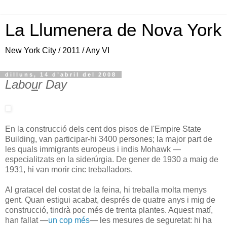
La Llumenera de Nova York
New York City / 2011 / Any VI
dilluns, 14 d’abril del 2008
Labo
u
r Day
En la construcció dels cent dos pisos de l'Empire State
Building, van participar-hi 3400 persones; la major part de
les quals immigrants europeus i indis Mohawk —
especialitzats en la siderúrgia. De gener de 1930 a maig de
1931, hi van morir cinc treballadors.
Al gratacel del costat de la feina, hi treballa molta menys
gent. Quan estigui acabat, després de quatre anys i mig de
construcció, tindrà poc més de trenta plantes. Aquest matí,
han fallat —
un cop més
— les mesures de seguretat: hi ha