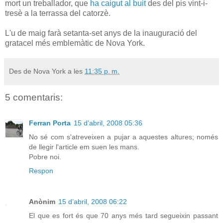
mort un treballador, que
ha caigut al buit
des del pis vint-i-
tresè a la terrassa del catorzè.
L'u de maig farà setanta-set anys de la inauguració del
gratacel més emblemàtic de Nova York.
Des de Nova York a les
11:35 p. m.
5 comentaris:
Ferran Porta
15 d’abril, 2008 05:36
No sé com s'atreveixen a pujar a aquestes altures; només
de llegir l'article em suen les mans.
Pobre noi.
Respon
Anònim
15 d’abril, 2008 06:22
El que es fort és que 70 anys més tard segueixin passant