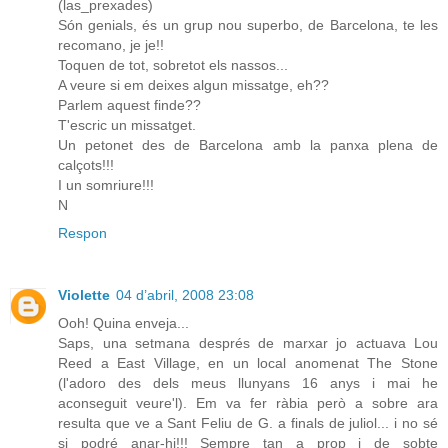
(las_prexades)
Són genials, és un grup nou superbo, de Barcelona, te les
recomano, je je!!
Toquen de tot, sobretot els nassos...
A veure si em deixes algun missatge, eh??
Parlem aquest finde??
T'escric un missatget.
Un petonet des de Barcelona amb la panxa plena de
calçots!!!
I un somriure!!!
N
Respon
Violette
04 d’abril, 2008 23:08
Ooh! Quina enveja...
Saps, una setmana després de marxar jo actuava Lou
Reed a East Village, en un local anomenat The Stone
(l'adoro des dels meus llunyans 16 anys i mai he
aconseguit veure'l). Em va fer ràbia però a sobre ara
resulta que ve a Sant Feliu de G. a finals de juliol... i no sé
si podré anar-hi!!! Sempre tan a prop i de sobte