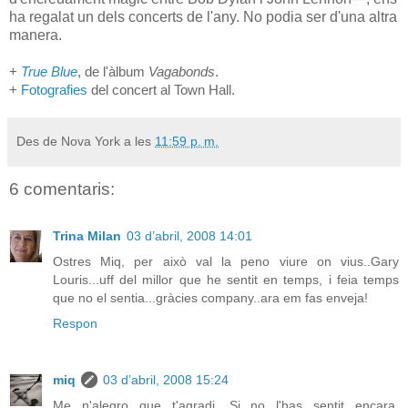
ha regalat un dels concerts de l'any. No podia ser d'una altra
manera.
+
True Blue
, de l'àlbum
Vagabonds
.
+
Fotografies
del concert al Town Hall.
Des de Nova York a les
11:59 p. m.
6 comentaris:
Trina Milan
03 d’abril, 2008 14:01
Ostres Miq, per això val la peno viure on vius..Gary
Louris...uff del millor que he sentit en temps, i feia temps
que no el sentia...gràcies company..ara em fas enveja!
Respon
miq
03 d’abril, 2008 15:24
Me n'alegro que t'agradi. Si no l'has sentit encara,