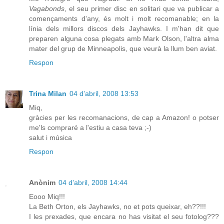
Vagabonds
, el seu primer disc en solitari que va publicar a
començaments d'any, és molt i molt recomanable; en la
línia dels millors discos dels Jayhawks. I m'han dit que
preparen alguna cosa plegats amb Mark Olson, l'altra alma
mater del grup de Minneapolis, que veurà la llum ben aviat.
Respon
Trina Milan
04 d’abril, 2008 13:53
Miq,
gràcies per les recomanacions, de cap a Amazon! o potser
me'ls compraré a l'estiu a casa teva ;-)
salut i música
Respon
Anònim
04 d’abril, 2008 14:44
Eooo Miq!!!
La Beth Orton, els Jayhawks, no et pots queixar, eh??!!!
I les prexades, que encara no has visitat el seu fotolog???