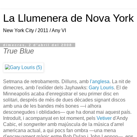
La Llumenera de Nova York
New York City / 2011 / Any VI
dimecres, 2 d’abril del 2008
True Blue
Setmana de retrobaments. Dilluns, amb
l'anglesa
. La nit de
dimecres, amb l'exlíder dels Jayhawks:
Gary Louris
. El de
Minneapolis acaba d'enregistrar el seu primer disc en
solitari, després de més de dues dècades signant discos
amb una de les bandes més bones —i alhora
desconegudes i oblidades— que ha donat mai aquest país.
Introduït, i acompanyat en tot moment, pels
Vetiver
d'Andy
Cabic, el
songwriter
amb majúscula de la música d'arrel
americana actual, a qui pocs fan ombra —una mena
d'encreuament màgic entre Bob Dylan i John Lennon—, ens