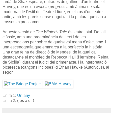
tardà de Shakespeare; entrades de galliner d'un teatre, el
Harvey, que és un
work in progress
amb ànima de sala
moderna, de l'estil del Teatre Lliure, en el cos d'un teatre
antic, amb les parets sense enguixar i la pintura que cau a
trossos expressament.
Aquesta versió de
The Winter's Tale
és teatre total. De tall
clàssic, amb una preeminència del text i de les
interpretacions per sobre de qualsevol mena d'efectisme, i
una escenografia que emmarca a la perfecció la història.
Una gran feina de direcció de Mendes, de la qual cal
destacar-ne el monòleg de Rebecca Hall (Hermione, Reina
de Sicília), durant el judici del primer acte, i la interpretació
picaresca (cançons incloses) d'Ethan Hawke (Autolycus), al
segon.
En fa 1:
Un any
En fa 2: (res a dir)