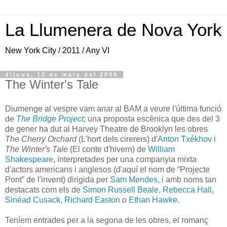
La Llumenera de Nova York
New York City / 2011 / Any VI
dijous, 12 de març del 2009
The Winter's Tale
Diumenge al vespre vam anar al BAM a veure l'última funció
de
The Bridge Project
; una proposta escènica que des del 3
de gener ha dut al Harvey Theatre de Brooklyn les obres
The Cherry Orchard
(L'hort dels cirerers) d'
Anton Txékhov
i
The Winter's Tale
(El conte d'hivern) de
William
Shakespeare
, interpretades per una companyia mixta
d'actors americans i anglesos (d'aquí el nom de “Projecte
Pont” de l'invent) dirigida per
Sam Mendes
, i amb noms tan
destacats com els de
Simon Russell Beale
,
Rebecca Hall
,
Sinéad Cusack
,
Richard Easton
o
Ethan Hawke
.
Teníem entrades per a la segona de les obres, el romanç