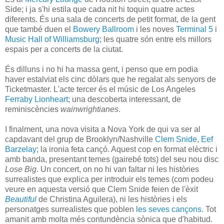
Side; i ja s'hi estila que cada nit hi toquin quatre actes
diferents. És una sala de concerts de petit format, de la gent
que també duen el
Bowery Ballroom
i les noves
Terminal 5
i
Music Hall of Williamsburg
; les quatre són entre els millors
espais per a concerts de la ciutat.
És dilluns i no hi ha massa gent, i penso que em podia
haver estalviat els cinc dòlars que he regalat als senyors de
Ticketmaster. L'acte tercer és el músic de Los Angeles
Ferraby Lionheart
; una descoberta interessant, de
reminiscències
wainwrightianes
.
I finalment, una nova visita a Nova York de qui va ser al
capdavant del grup de Brooklyn/Nashville
Clem Snide
,
Eef
Barzelay
; la ironia feta cançó. Aquest cop en format elèctric i
amb banda, presentant temes (gairebé tots) del seu nou disc
Lose Big
. Un concert, on no hi van faltar ni les històries
surrealistes que explica per introduir els temes (com podeu
veure en aquesta versió que Clem Snide feien de l'èxit
Beautiful
de Christina Aguilera), ni les històries i els
personatges surrealistes que poblen
les seves cançons
. Tot
amanit amb molta més contundència sònica que d'habitud.