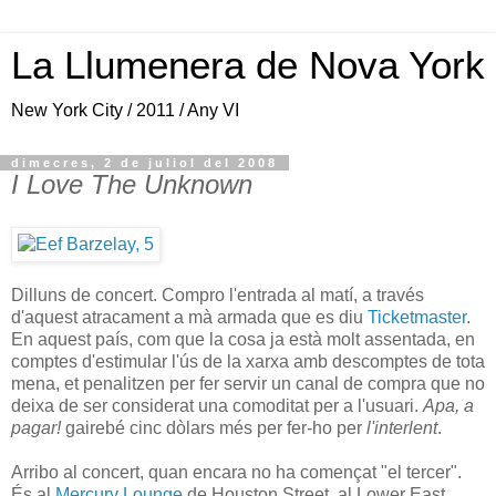
La Llumenera de Nova York
New York City / 2011 / Any VI
dimecres, 2 de juliol del 2008
I Love The Unknown
Dilluns de concert. Compro l'entrada al matí, a través
d'aquest atracament a mà armada que es diu
Ticketmaster
.
En aquest país, com que la cosa ja està molt assentada, en
comptes d'estimular l'ús de la xarxa amb descomptes de tota
mena, et penalitzen per fer servir un canal de compra que no
deixa de ser considerat una comoditat per a l'usuari.
Apa, a
pagar!
gairebé cinc dòlars més per fer-ho per
l'interlent
.
Arribo al concert, quan encara no ha començat "el tercer".
És al
Mercury Lounge
de Houston Street, al Lower East