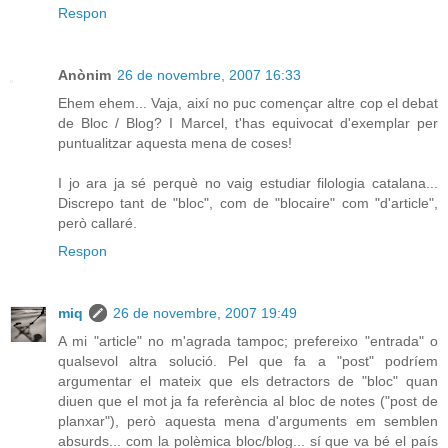
Respon
Anònim
26 de novembre, 2007 16:33
Ehem ehem... Vaja, així no puc començar altre cop el debat
de Bloc / Blog? I Marcel, t'has equivocat d'exemplar per
puntualitzar aquesta mena de coses!
I jo ara ja sé perquè no vaig estudiar filologia catalana...
Discrepo tant de "bloc", com de "blocaire" com "d'article",
però callaré.
Respon
miq
26 de novembre, 2007 19:49
A mi "article" no m'agrada tampoc; prefereixo "entrada" o
qualsevol altra solució. Pel que fa a "post" podríem
argumentar el mateix que els detractors de "bloc" quan
diuen que el mot ja fa referència al bloc de notes ("post de
planxar"), però aquesta mena d'arguments em semblen
absurds... com la polèmica bloc/blog... sí que va bé el país