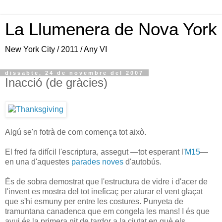
La Llumenera de Nova York
New York City / 2011 / Any VI
dissabte, 24 de novembre del 2007
Inacció (de gràcies)
Algú se'n fotrà de com comença tot això.
El fred fa difícil l'escriptura, assegut —tot esperant l'
M15
—
en una d'aquestes
parades noves
d'autobús.
És de sobra demostrat que l'estructura de vidre i d'acer de
l'invent es mostra del tot ineficaç per aturar el vent glaçat
que s'hi esmuny per entre les costures. Punyeta de
tramuntana canadenca que em congela les mans! I és que
avui és la primera nit de tardor a la ciutat en què els