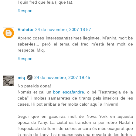
I quin fred que feia (i que fa).
Respon
Violette
24 de novembre, 2007 18:57
Aprenc coses interessantíssimes llegint-te. M'anirà molt bé
saber-les... però el tema del fred m'està fent molt de
respecte, Miq.
Respon
miq
24 de novembre, 2007 19:45
No pateixis dona!
Només et cal un
bon escafandre
, o bé "l'estrategia de la
ceba" i moltes samarretes de tirants pels interiors de les
cases. Hi pot arribar a fer molta calor aquí a l'hivern!
Segur que en gaudiràs molt de Nova York en aquesta
època de l'any. La ciutat es transforma per rebre Nadal i
l'espectacle de llum i de colors encara és més exagerat que
la resta de l'any. I si enganxessis una nevada de les fortes,