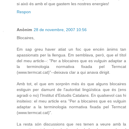
si això és amb el que gastem les nostres energies!
Respon
Anònim
28 de novembre, 2007 10:56
Blocaires,
Em sap greu haver atiat un foc que encén ànims tan
apassionats per la llengua. Em semblava, però, que el títol
del meu article--: "Per a blocaires que es vulguin adaptar a
la terminologia normativa fixada pel Termcat
(www.termcat.cat)"--deixava clar a qui anava dirigit.
Amb tot, el que em sorprèn més és que alguns blocaires
estiguin per damunt de l'autoritat lingüística que és (ens
agradi o no) l'Institut d'Estudis Catalans. En qualsevol cas hi
insiteixo: el meu article era "Per a blocaires que es vulguin
adaptar a la terminologia normativa fixada pel Termcat
(www.termcat.cat)".
La resta són discussions que res tenen a veure amb la