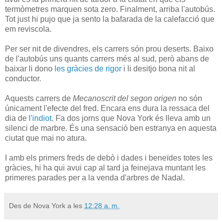
termòmetres marquen sota zero. Finalment, arriba l'autobús.
Tot just hi pujo que ja sento la bafarada de la calefacció que
em reviscola.
Per ser nit de divendres, els carrers són prou deserts. Baixo
de l'autobús uns quants carrers més al sud, però abans de
baixar li dono
les gràcies de rigor
i li desitjo bona nit al
conductor.
Aquests carrers de
Mecanoscrit del segon origen
no són
únicament l'efecte del fred. Encara ens dura la ressaca del
dia de
l'indiot
. Fa dos jorns que Nova York és lleva amb un
silenci de marbre. És una sensació ben estranya en aquesta
ciutat que mai no atura.
I amb els primers freds de debò i dades i beneïdes totes les
gràcies, hi ha qui avui cap al tard ja feinejava muntant les
primeres parades per a la venda d'arbres de Nadal.
Des de Nova York a les
12:28 a. m.