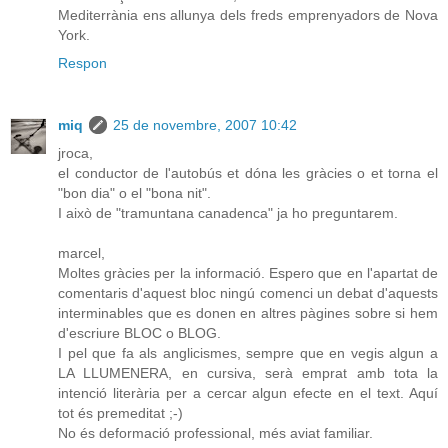
Mediterrània ens allunya dels freds emprenyadors de Nova
York.
Respon
miq
25 de novembre, 2007 10:42
jroca,
el conductor de l'autobús et dóna les gràcies o et torna el
"bon dia" o el "bona nit".
I això de "tramuntana canadenca" ja ho preguntarem.
marcel,
Moltes gràcies per la informació. Espero que en l'apartat de
comentaris d'aquest bloc ningú comenci un debat d'aquests
interminables que es donen en altres pàgines sobre si hem
d'escriure BLOC o BLOG.
I pel que fa als anglicismes, sempre que en vegis algun a
LA LLUMENERA, en cursiva, serà emprat amb tota la
intenció literària per a cercar algun efecte en el text. Aquí
tot és premeditat ;-)
No és deformació professional, més aviat familiar.