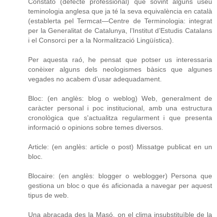
Constato (defecte professional) que sovint alguns useu
teminologia anglesa que ja té la seva equivalència en català
(establerta pel Termcat—Centre de Terminologia: integrat
per la Generalitat de Catalunya, l’Institut d’Estudis Catalans
i el Consorci per a la Normalització Lingüística).
Per aquesta raó, he pensat que potser us interessaria
conèixer alguns dels neologismes bàsics que algunes
vegades no acabem d’usar adequadament.
Bloc: (en anglès: blog o weblog) Web, generalment de
caràcter personal i poc institucional, amb una estructura
cronològica que s'actualitza regularment i que presenta
informació o opinions sobre temes diversos.
Article: (en anglès: article o post) Missatge publicat en un
bloc.
Blocaire: (en anglès: blogger o weblogger) Persona que
gestiona un bloc o que és aficionada a navegar per aquest
tipus de web.
Una abraçada des la Masó, on el clima insubstituïble de la